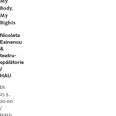
My
Body,
My
Rights
Nicoleta
Esinencu
&
teatru-
spălătorie
/
HAU
Di
25.3.,
20:00
/
HAU1