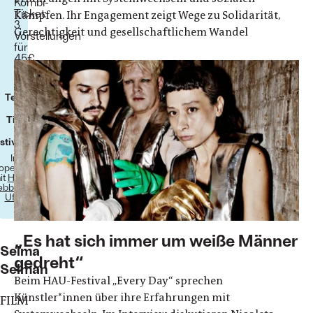
Kombi-
Ticket:
Kämpfen. Ihr Engagement zeigt Wege zu Solidarität,
3
Gerechtigkeit und gesellschaftlichem Wandel
Vorstellungen
für
45€
[ermäßigt
25€]
Termine
Tickets
stivalzeitung
In
operation
it
HAU –
ebbel am
Ufer
„Es hat sich immer um weiße Männer
Selma
gedreht“
Selman
Beim HAU-Festival „Every Day“ sprechen
Künstler*innen über ihre Erfahrungen mit
FILM