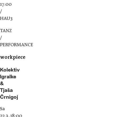
17:00
/
HAU3
TANZ
/
PERFORMANCE
workpiece
Kolektiv
Igralke
&
Tjaša
Črnigoj
Sa
22.3.,18:00