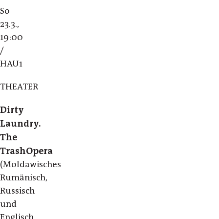
So
23.3.,
19:00
/
HAU1
THEATER
Dirty
Laundry.
The
TrashOpera
(Moldawisches
Rumänisch,
Russisch
und
Englisch