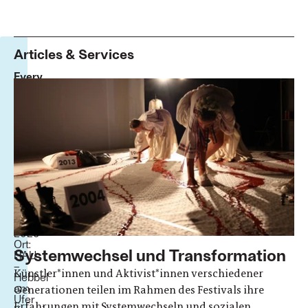
Articles & Services
Every
Day
Feministische
Kämpfe
im
post-
sozialistischen
Europa
Termine:
21.
bis
29.
März
2025
Ort:
Systemwechsel und Transformation
HAU
–
Künstler*innen und Aktivist*innen verschiedener
Hebbel
am
Generationen teilen im Rahmen des Festivals ihre
Ufer
Erfahrungen mit Systemwechseln und sozialen