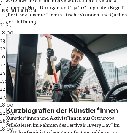
Systemwechseln. Im Interview diskutieren Nicoleta
/
Esinencu, Nora Dorogan und Tjaša Crnigoj den Begriff
INSTALLATION
„Post-Sozialismus“, feministische Visionen und Quellen
der Hoffnung
21.3.,
18:00-
23:00,
22.3.,
16:00-
22:00,
25.3.,
17:00-
22:00,
27.3.,
18:00-
Kurzbiografien der Künstler*innen
22:30,
Künstler*innen und Aktivist*innen aus Osteuropa
28.3.
reflektieren im Rahmen des Festivals „Every Day“ im
18:00-
HAU ihre feministischen Kämpfe. Sie erzählen vom