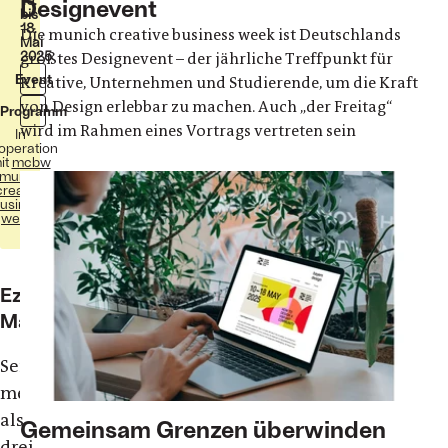
Designevent
bis
18.
Die munich creative business week ist Deutschlands
Mai
2025
größtes Designevent – der jährliche Treffpunkt für
Event
Kreative, Unternehmen und Studierende, um die Kraft
von Design erlebbar zu machen. Auch „der Freitag“
Programm
wird im Rahmen eines Vortrags vertreten sein
In
operation
it
mcbw
(munich
creative
usiness
week)
Ezio
Manzini
Seit
mehr
als
Gemeinsam Grenzen überwinden
drei