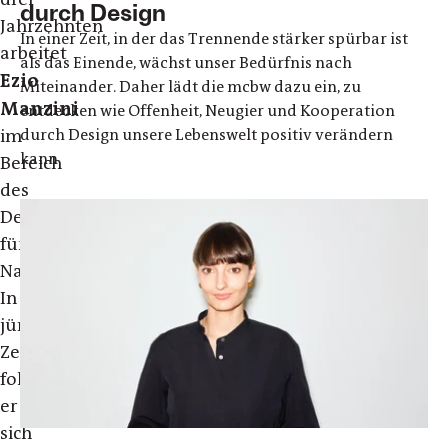
durch Design
Jahrzehnten
In einer Zeit, in der das Trennende stärker spürbar ist
arbeitet
als das Einende, wächst unser Bedürfnis nach
Ezio
Miteinander. Daher lädt die mcbw dazu ein, zu
Manzini
entdecken wie Offenheit, Neugier und Kooperation
im
durch Design unsere Lebenswelt positiv verändern
kann
Bereich
des
Designs
für
Nachhaltigkeit.
In
jüngster
Zeit
fokussiert
er
sich