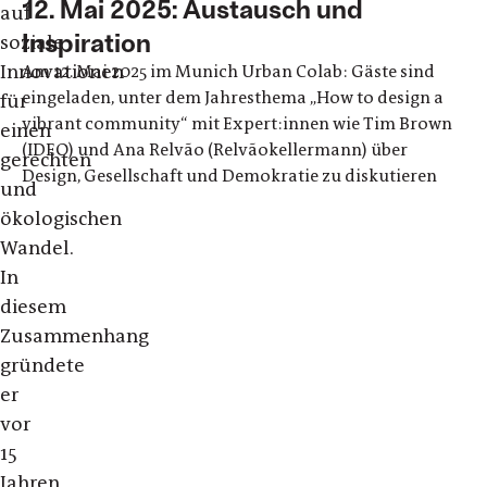
12. Mai 2025: Austausch und
auf
Inspiration
soziale
Innovationen
Am 12. Mai 2025 im Munich Urban Colab: Gäste sind
eingeladen, unter dem Jahresthema „How to design a
für
vibrant community“ mit Expert:innen wie Tim Brown
einen
(IDEO) und Ana Relvão (Relvãokellermann) über
gerechten
Design, Gesellschaft und Demokratie zu diskutieren
und
ökologischen
Wandel.
In
diesem
Zusammenhang
gründete
er
vor
15
Jahren