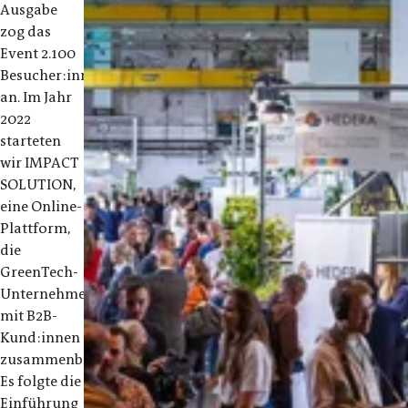
Ausgabe
zog das
Event 2.100
Besucher:innen
an. Im Jahr
2022
starteten
wir IMPACT
SOLUTION,
eine Online-
Plattform,
die
GreenTech-
Unternehmen
mit B2B-
Kund:innen
zusammenbringt.
Es folgte die
Einführung