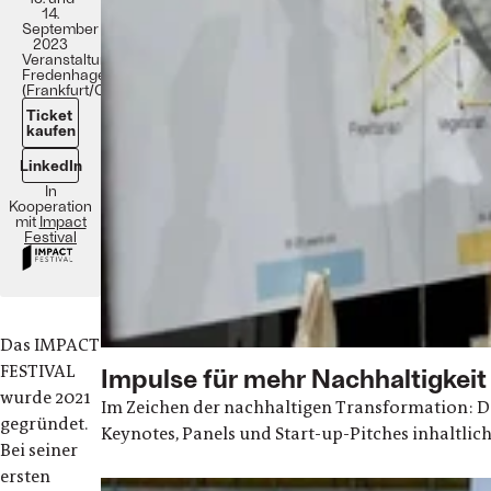
14.
September
2023
Veranstaltungsort:
Fredenhagen
(Frankfurt/Offenbach)
Ticket
kaufen
LinkedIn
In
Kooperation
mit
Impact
Festival
Das IMPACT
FESTIVAL
Impulse für mehr Nachhaltigkeit
wurde 2021
Im Zeichen der nachhaltigen Transformation: 
gegründet.
Keynotes, Panels und Start-up-Pitches inhaltli
Bei seiner
ersten