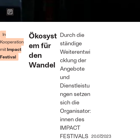
Zeigt weitere Informationen zum Bild
Foto: Impact
Festival
Ökosyst
Durch die
In
Kooperation
ständige
em für
mit
Impact
Weiterentwi
den
Festival
cklung der
Wandel
Angebote
und
Dienstleistu
ngen setzen
sich die
Organisator:
innen des
IMPACT
FESTIVALS
20.07.2023