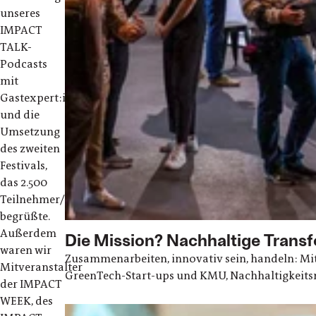
unseres
IMPACT
TALK-
Podcasts
mit
Gastexpert:innen
und die
Umsetzung
des zweiten
Festivals,
das 2.500
Teilnehmer/innen
begrüßte.
Außerdem
Die Mission? Nachhaltige Transf
waren wir
Zusammenarbeiten, innovativ sein, handeln: Mi
Mitveranstalter
GreenTech-Start-ups und KMU, Nachhaltigkeit
der IMPACT
WEEK, des