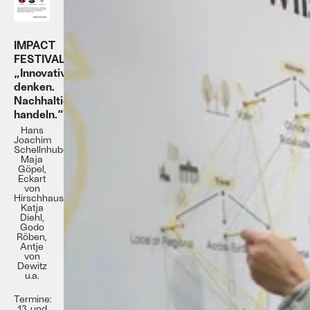
IMPACT
FESTIVAL
„Innovativ
denken.
Nachhaltig
handeln.“
Hans
Joachim
Schellnhuber,
Maja
Göpel,
Eckart
von
Hirschhausen,
Katja
Diehl,
Godo
Röben,
Antje
von
Dewitz
u.a.
Termine:
13. und