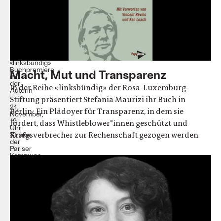
Angriff
auf
WikiLeaks
und
Julian
Assange
«linksbündig»
Buchpremiere
Macht, Mut und Transparenz
mit
der
In der Reihe «linksbündig» der Rosa-Luxemburg-
Autorin
Stiftung präsentiert Stefania Maurizi ihr Buch in
21.
Berlin: Ein Plädoyer für Transparenz, in dem sie
November,
19
fordert, dass Whistleblower*innen geschützt und
Uhr
Kriegsverbrecher zur Rechenschaft gezogen werden
Straße
der
Pariser
Kommune
8A
|
Saal
(EG)
Moderiert
von
Jana
Frielinghaus
(Ressortleiterin