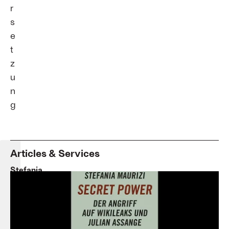
r
s
e
t
z
u
n
g
Articles & Services
Stefania
Maurizi
-
Secret
Power:
Der