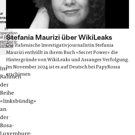
Politik
nd.DerTag
/
nd.DieWoche
)
ur
eranstaltung
nmelden
In
operation
Stefania Maurizi über WikiLeaks
it
Rosa-
xemburg-
Die italienische Investigativjournalistin Stefania
Stiftung
Maurizi enthüllt in ihrem Buch «Secret Power» die
Hintergründe von WikiLeaks und Assanges Verfolgung.
Im November 2024 ist es auf Deutsch bei PapyRossa
Im
erschienen
Rahmen
der
Reihe
«linksbündig»
an
der
Rosa-
Luxemburg-