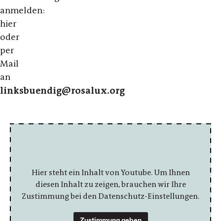
anmelden:
hier
oder
per
Mail
an
linksbuendig@rosalux.org
Hier steht ein Inhalt von Youtube. Um Ihnen
diesen Inhalt zu zeigen, brauchen wir Ihre
Zustimmung bei den Datenschutz-Einstellungen.
Zustimmung geben