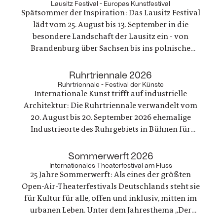
Lausitz Festival - Europas Kunstfestival
Spätsommer der Inspiration: Das Lausitz Festival
lädt vom 25. August bis 13. September in die
besondere Landschaft der Lausitz ein - von
Brandenburg über Sachsen bis ins polnische
Grenzland - präsentiert ein vielfältiges
Programm aus Theater, Musik, Literatur,
:
Ruhrtriennale 2026
Bildende Kunst sowie philosophische Debatten
Ruhrtriennale - Festival der Künste
Internationale Kunst trifft auf industrielle
und vergibt einen neuen Preis.
Architektur: Die Ruhrtriennale verwandelt vom
20. August bis 20. September 2026 ehemalige
Industrieorte des Ruhrgebiets in Bühnen für
Musiktheater, Schauspiel, Tanz, Konzert,
Performance und Diskurs. So entstehen Räume,
:
Sommerwerft 2026
die gesellschaftliche Gegenwartsfragen
Internationales Theaterfestival am Fluss
25 Jahre Sommerwerft: Als eines der größten
musikalisch und körperlich erfahrbar machen.
Open-Air-Theaterfestivals Deutschlands steht sie
für Kultur für alle, offen und inklusiv, mitten im
urbanen Leben. Unter dem Jahresthema „Der