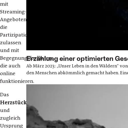
mit
Streaming-
Angeboten,
die
Partizipation
zulassen
und mit
Erzählung einer optimierten Ges
Begegnungsformaten,
die auch
Ab März 2023: „Unser Leben in den Wäldern“ von
den Menschen abkömmlich gemacht haben. Ein
online
funktionieren.
Das
Herzstück
und
zugleich
Ursprung