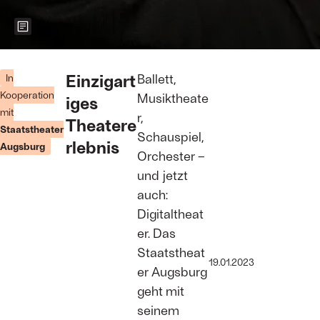
Zeigt weitere Informationen zum Bild
Tina Lorenz –
Leiterin der
Einzigart
Ballett,
In
Digitalsparte
Kooperation
Musiktheate
iges
– mit einer
mit
VR-Brille
r,
Theatere
Foto: Jan-
Staatstheater
Schauspiel,
Pieter Fuhr
rlebnis
Augsburg
Orchester –
und jetzt
auch:
Digitaltheat
er. Das
Staatstheat
19.01.2023
er Augsburg
geht mit
seinem