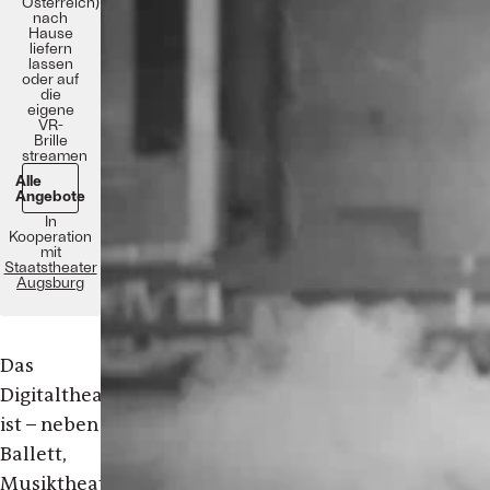
Österreich)
nach
Hause
liefern
lassen
oder auf
die
eigene
VR-
Brille
streamen
Alle
Angebote
In
Kooperation
mit
Staatstheater
Augsburg
Das
Digitaltheater
ist – neben
Ballett,
Musiktheater,