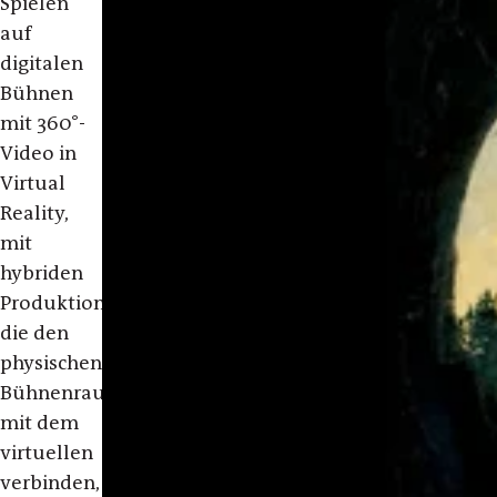
Spielen
auf
digitalen
Bühnen
mit 360°-
Video in
Virtual
Reality,
mit
hybriden
Produktionen,
die den
physischen
Bühnenraum
mit dem
virtuellen
verbinden,