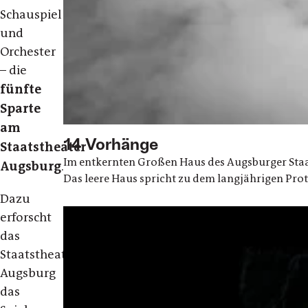
Schauspiel
und
Orchester
– die
fünfte
Sparte
am
14 Vorhänge
Staatstheater
Im entkernten Großen Haus des Augsburger Staa
Augsburg
.
Das leere Haus spricht zu dem langjährigen Pro
Dazu
erforscht
das
Staatstheater
Augsburg
das