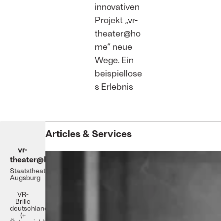
innovativen
Projekt „vr-
theater@ho
me“ neue
Wege. Ein
beispiellose
s Erlebnis
Articles & Services
vr-
theater@home
Staatstheater
Augsburg
VR-
Brille
deutschlandweit
(+