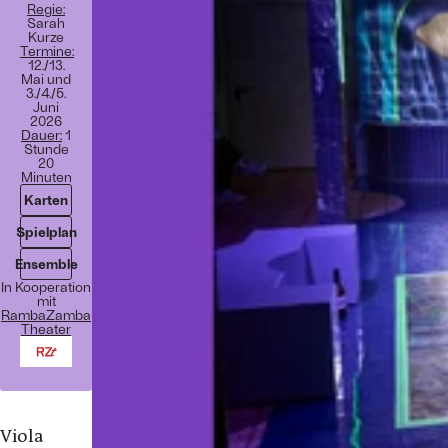
Regie:
Sarah
Kurze
Termine:
12./13.
Mai und
3./4./5.
Juni
2026
Dauer:
1
Stunde
20
Minuten
Karten
Spielplan
Ensemble
In Kooperation
mit
RambaZamba
Theater
Viola