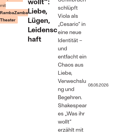
wollt“:
mit
schlüpft
Liebe,
RambaZamba
Viola als
Lügen,
Theater
„Cesario“ in
Leidensc
eine neue
haft
Identität –
und
entfacht ein
Chaos aus
Liebe,
Verwechslu
08.05.2026
ng und
Begehren.
Shakespear
es „Was ihr
wollt“
erzählt mit