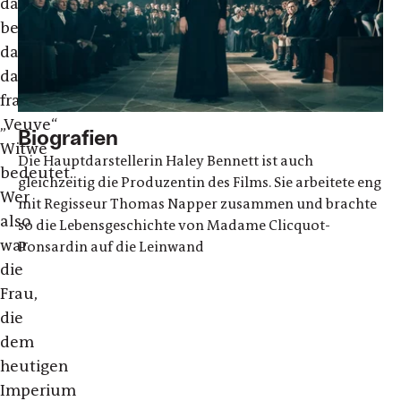
dabei
bewusst,
dass
das
französische
„Veuve“
Biografien
Witwe
Die Hauptdarstellerin Haley Bennett ist auch
bedeutet.
gleichzeitig die Produzentin des Films. Sie arbeitete eng
Wer
mit Regisseur Thomas Napper zusammen und brachte
also
so die Lebensgeschichte von Madame Clicquot-
war
Ponsardin auf die Leinwand
die
Frau,
die
dem
heutigen
Imperium