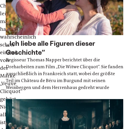
Champagner
leisten
mag,
hat
wahrscheinlich
„Ich liebe alle Figuren dieser
schon
Geschichte“
einmal
von
Regisseur Thomas Napper berichtet über die
Dreharbeiten zum Film „Die Witwe Clicquot“. Sie fanden
der
ausschließlich in Frankreich statt, wobei der größte
Marke
Teil im Château de Béru im Burgund mit seinen
„Veuve
Weinbergen und dem Herrenhaus gedreht wurde
Clicquot“
gehört.
Nicht
allen
ist