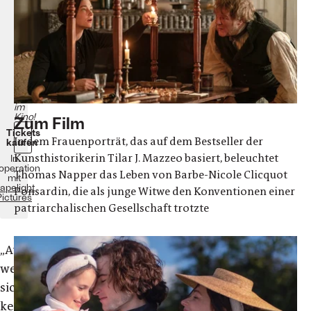
Drama
USA
2023
90
Minuten
ab
dem
7.
November
im
Kino!
Zum Film
Tickets
In dem Frauenporträt, das auf dem Bestseller der
kaufen
Kunsthistorikerin Tilar J. Mazzeo basiert, beleuchtet
In
operation
Thomas Napper das Leben von Barbe-Nicole Clicquot
mit
apelight
Ponsardin, die als junge Witwe den Konventionen einer
Pictures
patriarchalischen Gesellschaft trotzte
„Auch
wer
sich
keinen