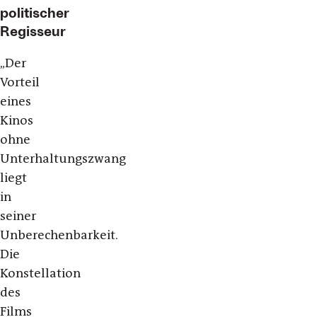
politischer
Regisseur
„Der
Vorteil
eines
Kinos
ohne
Unterhaltungszwang
liegt
in
seiner
Unberechenbarkeit.
Die
Konstellation
des
Films