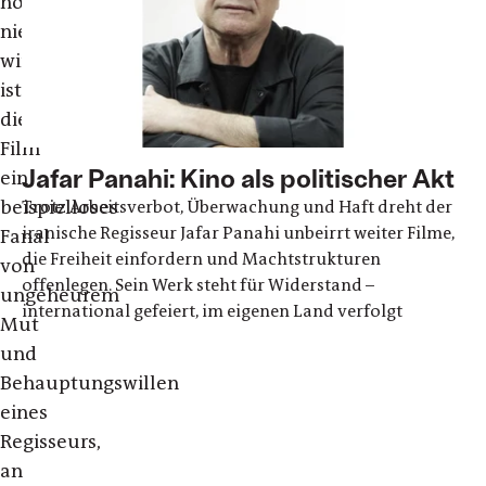
noch
niedergeschlagen
wird,
ist
dieser
Film
Jafar Panahi: Kino als politischer Akt
ein
beispielloses
Trotz Arbeitsverbot, Überwachung und Haft dreht der
iranische Regisseur Jafar Panahi unbeirrt weiter Filme,
Fanal
die Freiheit einfordern und Machtstrukturen
von
offenlegen. Sein Werk steht für Widerstand –
ungeheurem
international gefeiert, im eigenen Land verfolgt
Mut
und
Behauptungswillen
eines
Regisseurs,
an