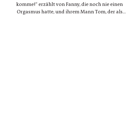
komme!“ erzählt von Fanny, die noch nie einen
Orgasmus hatte, und ihrem Mann Tom, der als
Ingenieur beschließt, ein Gerät für sie zu
entwickeln. Eine Liebesgeschichte, die mit den
Tabus rund um den weiblichen Orgasmus bricht
und revolutionäre neue Wege geht.