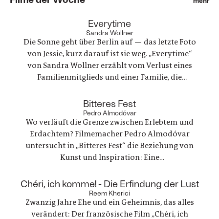
mehr
:
Everytime
Sandra Wollner
Die Sonne geht über Berlin auf — das letzte Foto
von Jessie, kurz darauf ist sie weg. „Everytime“
von Sandra Wollner erzählt vom Verlust eines
Familienmitglieds und einer Familie, die
irgendwie versucht, weiterzumachen. Ein
ungewöhnlicher Familienurlaub wird zu einem
:
Bitteres Fest
Spannungsfeld zwischen Trauer, Erinnerungen
Pedro Almodóvar
Wo verläuft die Grenze zwischen Erlebtem und
und einer Welt, die nie innehält.
Erdachtem? Filmemacher Pedro Almodóvar
untersucht in „Bitteres Fest“ die Beziehung von
Kunst und Inspiration: Eine
Werbefilmregisseurin, die mit einer Freundin
nach Lanzarote reist, um zu trauern und ein
:
Chéri, ich komme! - Die Erfindung der Lust
Regisseur, der in einer kreativen Krise steckt - zwei
Reem Kherici
Zwanzig Jahre Ehe und ein Geheimnis, das alles
Geschichten, die zunehmend verschmelzen.
verändert: Der französische Film „Chéri, ich