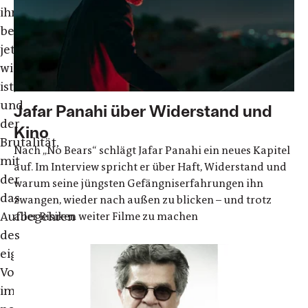
ihm
bereits
jetzt
widerfahren
ist,
und
Jafar Panahi über Widerstand und
der
Kino
Brutalität,
Nach „No Bears“ schlägt Jafar Panahi ein neues Kapitel
mit
auf. Im Interview spricht er über Haft, Widerstand und
der
warum seine jüngsten Gefängniserfahrungen ihn
das
zwangen, wieder nach außen zu blicken – und trotz
Aufbegehren
aller Risiken weiter Filme zu machen
des
eigenen
Volkes
immer