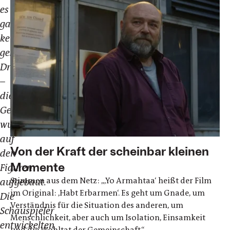
es
gab
kein
geschriebenes
Drehbuch
–
die
Geschichte
wurde
auf
Von der Kraft der scheinbar kleinen
den
Momente
Figuren
Stimmen aus dem Netz: „,Yo Armahtaa‘ heißt der Film
aufgebaut.
im Original: ,Habt Erbarmen‘. Es geht um Gnade, um
Die
Verständnis für die Situation des anderen, um
Schauspieler
Menschlichkeit, aber auch um Isolation, Einsamkeit
entwickelten
und die Wohltat der Gemeinschaft.“