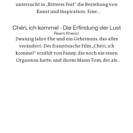
untersucht in „Bitteres Fest“ die Beziehung von
Kunst und Inspiration: Eine
Werbefilmregisseurin, die mit einer Freundin
nach Lanzarote reist, um zu trauern und ein
:
Chéri, ich komme! - Die Erfindung der Lust
Regisseur, der in einer kreativen Krise steckt - zwei
Reem Kherici
Zwanzig Jahre Ehe und ein Geheimnis, das alles
Geschichten, die zunehmend verschmelzen.
verändert: Der französische Film „Chéri, ich
komme!“ erzählt von Fanny, die noch nie einen
Orgasmus hatte, und ihrem Mann Tom, der als
Ingenieur beschließt, ein Gerät für sie zu
entwickeln. Eine Liebesgeschichte, die mit den
Tabus rund um den weiblichen Orgasmus bricht
und revolutionäre neue Wege geht.