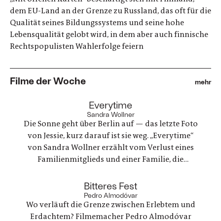
dem EU-Land an der Grenze zu Russland, das oft für die
Qualität seines Bildungssystems und seine hohe
Lebensqualität gelobt wird, in dem aber auch finnische
Rechtspopulisten Wahlerfolge feiern
Filme der Woche
mehr
:
Everytime
Sandra Wollner
Die Sonne geht über Berlin auf — das letzte Foto
von Jessie, kurz darauf ist sie weg. „Everytime“
von Sandra Wollner erzählt vom Verlust eines
Familienmitglieds und einer Familie, die
irgendwie versucht, weiterzumachen. Ein
ungewöhnlicher Familienurlaub wird zu einem
:
Bitteres Fest
Spannungsfeld zwischen Trauer, Erinnerungen
Pedro Almodóvar
Wo verläuft die Grenze zwischen Erlebtem und
und einer Welt, die nie innehält.
Erdachtem? Filmemacher Pedro Almodóvar