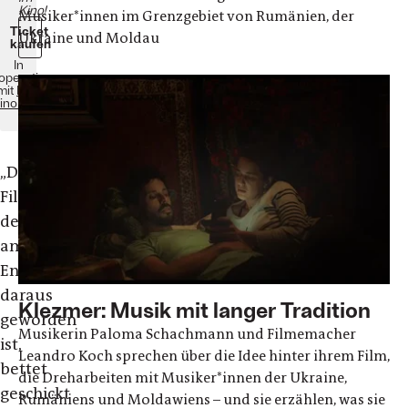
Kino!
Musiker*innen im Grenzgebiet von Rumänien, der
Ticket
Ukraine und Moldau
kaufen
In
operation
mit
Film
ino Text
„
Der
Film
der
am
Ende
daraus
Klezmer: Musik mit langer Tradition
geworden
Musikerin Paloma Schachmann und Filmemacher
ist,
Leandro Koch sprechen über die Idee hinter ihrem Film,
bettet
die Dreharbeiten mit Musiker*innen der Ukraine,
geschickt
Rumäniens und Moldawiens – und sie erzählen, was sie