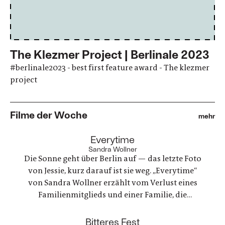
The Klezmer Project | Berlinale 2023
#berlinale2023 - best first feature award - The klezmer
project
Filme der Woche
mehr
:
Everytime
Sandra Wollner
Die Sonne geht über Berlin auf — das letzte Foto
von Jessie, kurz darauf ist sie weg. „Everytime“
von Sandra Wollner erzählt vom Verlust eines
Familienmitglieds und einer Familie, die
irgendwie versucht, weiterzumachen. Ein
ungewöhnlicher Familienurlaub wird zu einem
:
Bitteres Fest