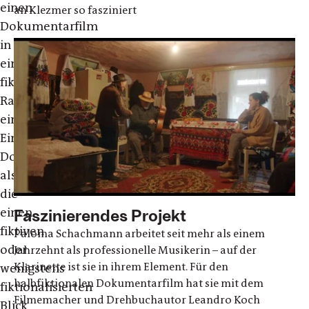
einen
an Klezmer so fasziniert
Dokumentarfilm
in
eine
fiktive
Rahmenhandlung
ein.
Eine
Doku
also,
die
einen
Faszinierendes Projekt
fiktiven
Paloma Schachmann arbeitet seit mehr als einem
oder
Jahrzehnt als professionelle Musikerin – auf der
Klarinette ist sie in ihrem Element. Für den
wenigstens
halbfiktionalen Dokumentarfilm hat sie mit dem
fiktionalisierten
Filmemacher und Drehbuchautor Leandro Koch
Blick