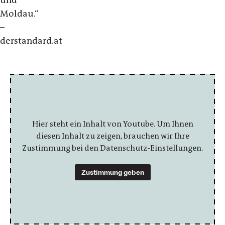
Moldau.“
–
derstandard.at
Hier steht ein Inhalt von Youtube. Um Ihnen
diesen Inhalt zu zeigen, brauchen wir Ihre
Zustimmung bei den Datenschutz-Einstellungen.
Zustimmung geben