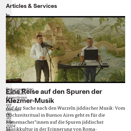
Articles & Services
In
mir
tanze
ich
–
das
Klezmer-
Projekt
Leandro
Koch
und
Paloma
Schachmann
Dokumentation
Eine Reise auf den Spuren der
Österreich,
Argentinien
Klezmer-Musik
2023
117
Auf der Suche nach den Wurzeln jiddischer Musik: Vom
Minuten
Ab
Hochzeitsritual in Buenos Aires geht es für die
30.
Filmemacher*innen auf die Spuren jiddischer
Mai
2024
Musikkultur in der Erinnerung von Roma-
im