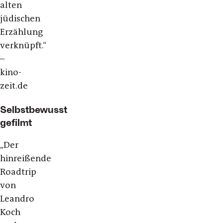
alten
jüdischen
Erzählung
verknüpft.“
–
kino-
zeit.de
Selbstbewusst
gefilmt
„Der
hinreißende
Roadtrip
von
Leandro
Koch