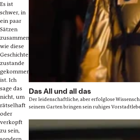
Es ist
schwer, in
ein paar
Sätzen
zusammenzufassen,
wie diese
Geschichte
zustande
gekommen
ist. Ich
sage das
Das All und all das
nicht, um
Der leidenschaftliche, aber erfolglose Wissensc
rätselhaft
seinem Garten bringen sein ruhiges Vorstadtle
oder
verkopft
zu sein,
sondern