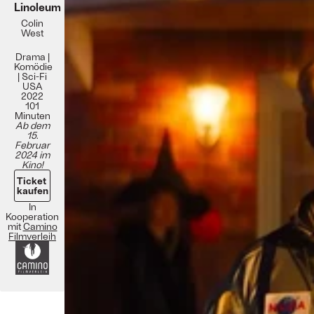
Linoleum
Colin
West
Drama |
Komödie
| Sci-Fi
USA
2022
101
Minuten
Ab dem
15.
Februar
2024 im
Kino!
Ticket
kaufen
In
Kooperation
mit
Camino
Filmverleih