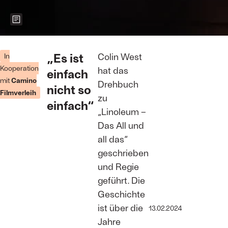
Zeigt weitere Informationen zum Bild
Foto: Camino
Filmverleih
„Es ist
Colin West
In
Kooperation
hat das
einfach
mit
Camino
Drehbuch
nicht so
Filmverleih
zu
einfach“
„Linoleum –
Das All und
all das“
geschrieben
und Regie
geführt. Die
Geschichte
ist über die
13.02.2024
Jahre