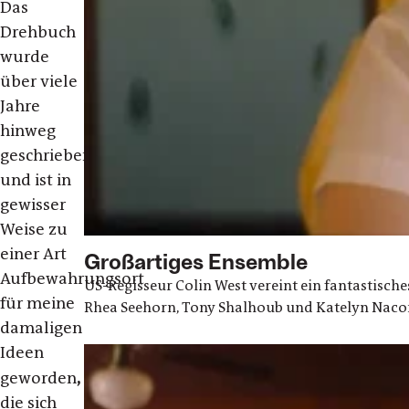
Das
Drehbuch
wurde
über viele
Jahre
hinweg
geschrieben
und ist in
gewisser
Weise zu
einer Art
Großartiges Ensemble
Aufbewahrungsort
US-Regisseur Colin West vereint ein fantastische
für meine
Rhea Seehorn, Tony Shalhoub und Katelyn Naco
damaligen
Ideen
,
geworden
die sich