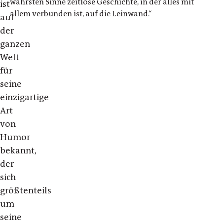
wahrsten Sinne zeitlose Geschichte, in der alles mit
ist
allem verbunden ist, auf die Leinwand.“
auf
der
ganzen
Welt
für
seine
einzigartige
Art
von
Humor
bekannt,
der
sich
größtenteils
um
seine