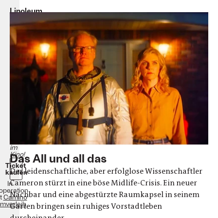
Linoleum
Colin
West
Drama
|
Komödie
|
Sci-
Fi
USA
2022
101
Minuten
Ab
dem
15.
Februar
2024
im
Kino!
Das All und all das
Ticket
Der leidenschaftliche, aber erfolglose Wissenschaftler
kaufen
Cameron stürzt in eine böse Midlife-Crisis. Ein neuer
In
operation
Nachbar und eine abgestürzte Raumkapsel in seinem
t
Camino
lmverleih
Garten bringen sein ruhiges Vorstadtleben
durcheinander