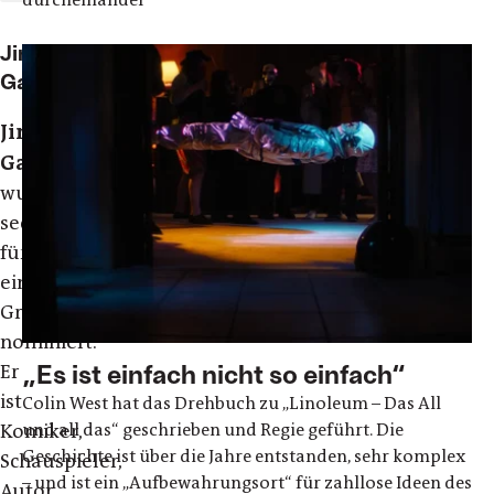
Jim
Gaffigan
Jim
Gaffigan
wurde
sechsmal
für
einen
Grammy
nominiert.
„Es ist einfach nicht so einfach“
Er
ist
Colin West hat das Drehbuch zu „Linoleum – Das All
und all das“ geschrieben und Regie geführt. Die
Komiker,
Geschichte ist über die Jahre entstanden, sehr komplex
Schauspieler,
– und ist ein „Aufbewahrungsort“ für zahllose Ideen des
Autor,