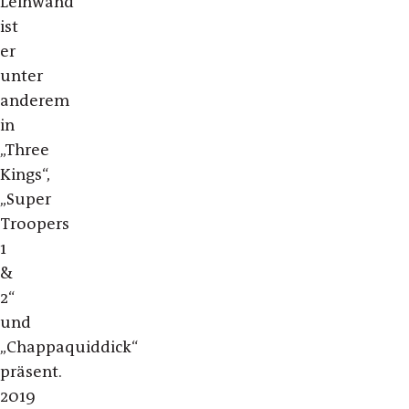
Leinwand
ist
er
unter
anderem
in
„Three
Kings“,
„Super
Troopers
1
&
2“
und
„Chappaquiddick“
präsent.
2019