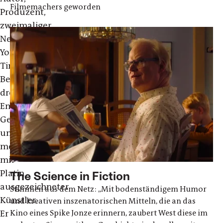
Filmemachers geworden
Produzent,
zweimaliger
New
York
Times-
Bestsellerautor,
dreifacher
Emmy-
Gewinner
und
mehrfach
mit
Platin
The Science in Fiction
ausgezeichneter
Stimmen aus dem Netz: „Mit bodenständigem Humor
Künstler.
und kreativen inszenatorischen Mitteln, die an das
Kino eines Spike Jonze erinnern, zaubert West diese im
Er