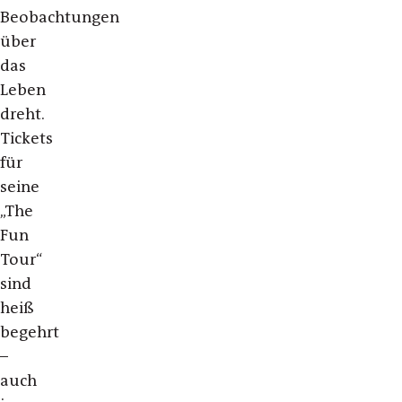
Beobachtungen
über
das
Leben
dreht.
Tickets
für
seine
„The
Fun
Tour“
sind
heiß
begehrt
–
auch