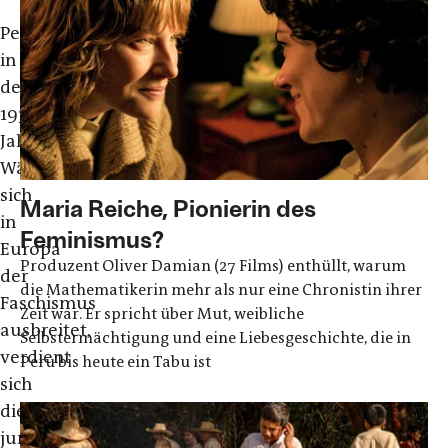
Peru
in
den
1930er
Jahren:
Während
sich
Maria Reiche, Pionierin des
in
Feminismus?
Europa
Produzent Oliver Damian (27 Films) enthüllt, warum
der
die Mathematikerin mehr als nur eine Chronistin ihrer
Faschismus
Zeit war. Er spricht über Mut, weibliche
ausbreitet,
Selbstermächtigung und eine Liebesgeschichte, die in
verdient
Peru bis heute ein Tabu ist
sich
die
junge