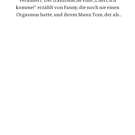
verändert: Der französische Film „Chéri, ich
komme!“ erzählt von Fanny, die noch nie einen
Orgasmus hatte, und ihrem Mann Tom, der als
Ingenieur beschließt, ein Gerät für sie zu
entwickeln. Eine Liebesgeschichte, die mit den
Tabus rund um den weiblichen Orgasmus bricht
und revolutionäre neue Wege geht.