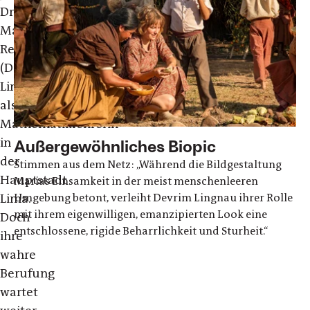
Dresdnerin
Maria
Reiche
(Devrim
Lingnau)
als
Mathematiklehrerin
in
Außergewöhnliches Biopic
der
Stimmen aus dem Netz: „Während die Bildgestaltung
Hauptstadt
Marias Einsamkeit in der meist menschenleeren
Lima.
Umgebung betont, verleiht Devrim Lingnau ihrer Rolle
mit ihrem eigenwilligen, emanzipierten Look eine
Doch
entschlossene, rigide Beharrlichkeit und Sturheit.“
ihre
wahre
Berufung
wartet