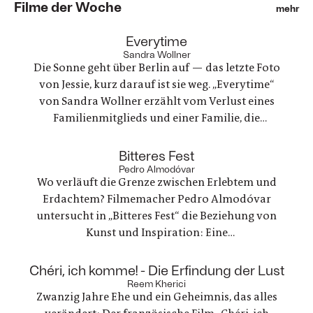
Filme der Woche
mehr
:
Everytime
Sandra Wollner
Die Sonne geht über Berlin auf — das letzte Foto
von Jessie, kurz darauf ist sie weg. „Everytime“
von Sandra Wollner erzählt vom Verlust eines
Familienmitglieds und einer Familie, die
irgendwie versucht, weiterzumachen. Ein
ungewöhnlicher Familienurlaub wird zu einem
:
Bitteres Fest
Spannungsfeld zwischen Trauer, Erinnerungen
Pedro Almodóvar
Wo verläuft die Grenze zwischen Erlebtem und
und einer Welt, die nie innehält.
Erdachtem? Filmemacher Pedro Almodóvar
untersucht in „Bitteres Fest“ die Beziehung von
Kunst und Inspiration: Eine
Werbefilmregisseurin, die mit einer Freundin
nach Lanzarote reist, um zu trauern und ein
:
Chéri, ich komme! - Die Erfindung der Lust
Regisseur, der in einer kreativen Krise steckt - zwei
Reem Kherici
Zwanzig Jahre Ehe und ein Geheimnis, das alles
Geschichten, die zunehmend verschmelzen.