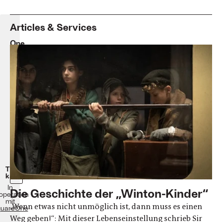
Articles & Services
One
Life
James
Hawes
Drama
Großbritannien
2023
110
Minuten
Ab
28.
März
2024
im
Kino!
Ticket
kaufen
In
Die Geschichte der „Winton-Kinder“
operation
mit
„Wenn etwas nicht unmöglich ist, dann muss es einen
uareOne
Weg geben!“: Mit dieser Lebenseinstellung schrieb Sir