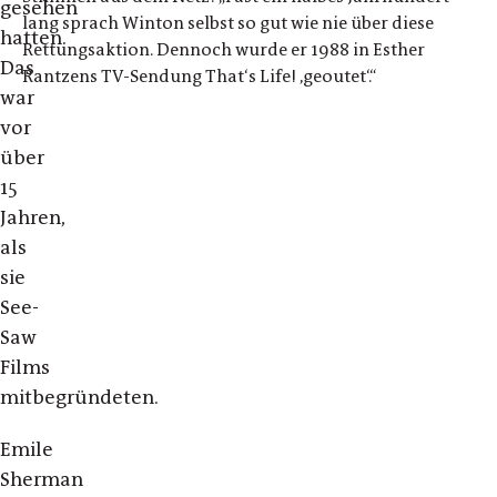
gesehen
lang sprach Winton selbst so gut wie nie über diese
hatten.
Rettungsaktion. Dennoch wurde er 1988 in Esther
Das
Rantzens TV-Sendung That‘s Life! ,geoutet‘.“
war
vor
über
15
Jahren,
als
sie
See-
Saw
Films
mitbegründeten.
Emile
Sherman