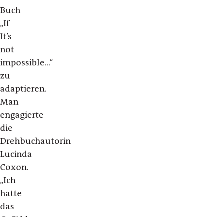
Buch
„If
It’s
not
impossible...“
zu
adaptieren.
Man
engagierte
die
Drehbuchautorin
Lucinda
Coxon.
„Ich
hatte
das