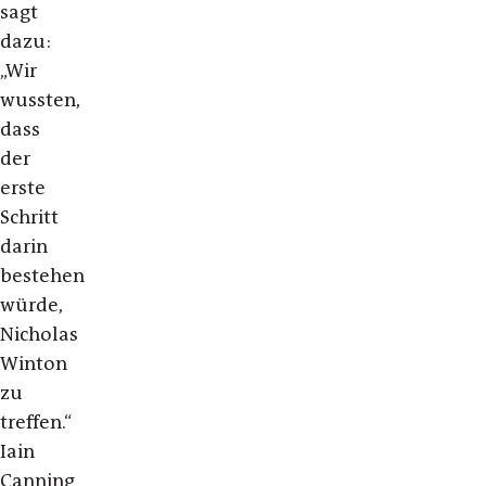
sagt
dazu:
„Wir
wussten,
dass
der
erste
Schritt
darin
bestehen
würde,
Nicholas
Winton
zu
treffen.“
Iain
Canning