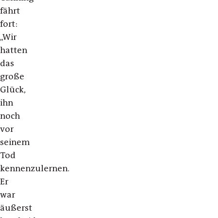
fährt
fort:
„Wir
hatten
das
große
Glück,
ihn
noch
vor
seinem
Tod
kennenzulernen.
Er
war
äußerst