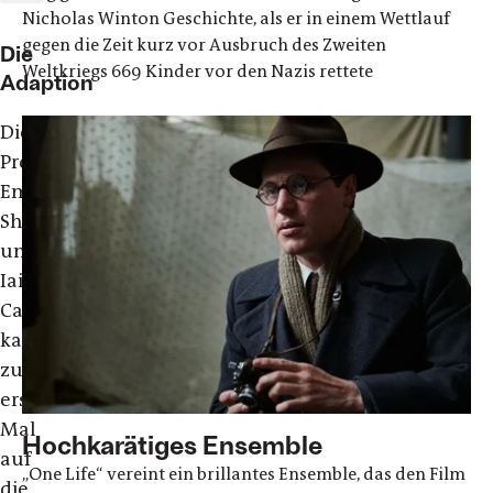
Nicholas Winton Geschichte, als er in einem Wettlauf
gegen die Zeit kurz vor Ausbruch des Zweiten
Die
Weltkriegs 669 Kinder vor den Nazis rettete
Adaption
Die
Produzenten
Emile
Sherman
und
Iain
Canning
kamen
zum
ersten
Mal
Hochkarätiges Ensemble
auf
„One Life“ vereint ein brillantes Ensemble, das den Film
die