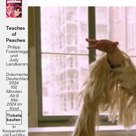
Teaches
of
Peaches
Philipp
Fussenegger
und
Judy
Landkammer
Dokumentation
Deutschland
2024
102
Minuten
Ab 9.
Mai
2024 im
Kino!
Tickets
kaufen
In
Kooperation
mit
Farbfilm