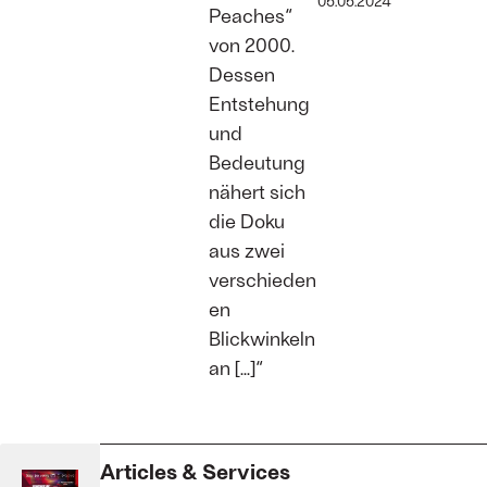
05.05.2024
Peaches“
von 2000.
Dessen
Entstehung
und
Bedeutung
nähert sich
die Doku
aus zwei
verschieden
en
Blickwinkeln
an [...]“
Articles & Services