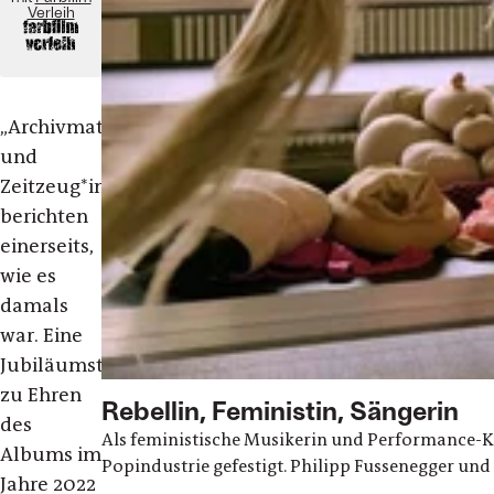
Verleih
„
Archivmaterial
und
Zeitzeug*innen
berichten
einerseits,
wie es
damals
war. Eine
Jubiläumstour
zu Ehren
Rebellin, Feministin, Sängerin
des
Als feministische Musikerin und Performance-K
Albums im
Popindustrie gefestigt. Philipp Fussenegger 
Jahre 2022