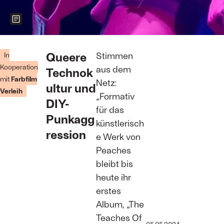
Zeigt weitere Informationen zum Bild
Neben
privatem
Queere
Stimmen
In
Archivmaterial
Kooperation
aus dem
Technok
nutzt der Film
mit
Farbfilm
eindrucksvolle
Netz:
ultur und
Aufnahmen
Verleih
„Formativ
von der
DIY-
aktuellen
für das
«The
Punkagg
künstlerisch
‹Teaches Of
ression
Peaches›-
e Werk von
Anniversary-
Peaches
Tour»
Foto: Avanti
bleibt bis
Media Fiction
heute ihr
erstes
Album, „The
Teaches Of