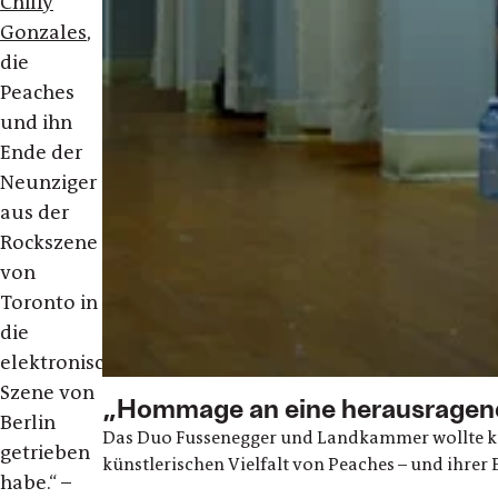
Chilly
Gonzales
,
die
Peaches
und ihn
Ende der
Neunziger
aus der
Rockszene
von
Toronto in
die
elektronische
Szene von
„Hommage an eine herausragend
Berlin
Das Duo Fussenegger und Landkammer wollte kei
getrieben
künstlerischen Vielfalt von Peaches – und ihrer
habe.“ –