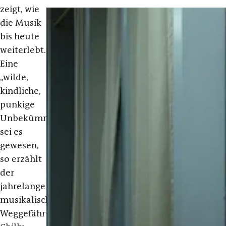
zeigt, wie
die Musik
bis heute
weiterlebt.
Eine
„wilde,
kindliche,
punkige
Unbekümmertheit“
sei es
gewesen,
so erzählt
der
jahrelange
musikalische
Weggefährte