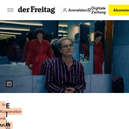
Digitale
Anmelden
Abonnie
Zeitung
Zeigt weitere Informationen zum Bild
Foto:
NEON
E
S
In
Kooperation
t
i
mit
i
n
MUBI
m