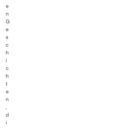
e
n
G
e
s
c
h
i
c
h
t
e
n
,
d
i