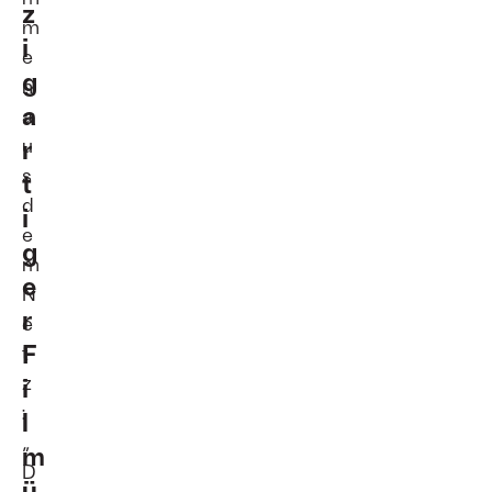
z
m
i
e
g
n
a
a
r
u
s
t
d
i
e
g
m
e
N
r
e
F
t
z
i
:
l
„
m
D
ü