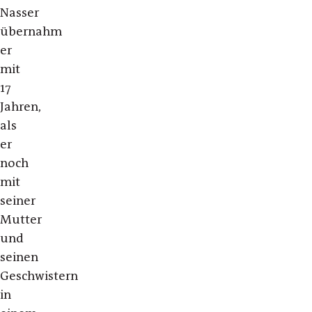
Nasser
übernahm
er
mit
17
Jahren,
als
er
noch
mit
seiner
Mutter
und
seinen
Geschwistern
in