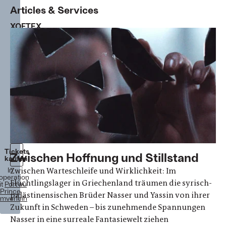
Articles & Services
XOFTEX
Noaz
Deshe
Drama
Deutschland,
Frankreich
2024
99
Minuten
Ab
17.
April
2025
im
Kino!
Tickets
Zwischen Hoffnung und Stillstand
kaufen
In
Zwischen Warteschleife und Wirklichkeit: Im
operation
Flüchtlingslager in Griechenland träumen die syrisch-
it
Port au
Prince
palästinensischen Brüder Nasser und Yassin von ihrer
lmverleih
Zukunft in Schweden – bis zunehmende Spannungen
Nasser in eine surreale Fantasiewelt ziehen