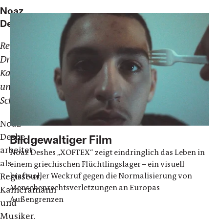
Noaz
Deshe
Regie,
Drehbuch,
Kamera
und
Schnitt
Noaz
Deshe
Bildgewaltiger Film
arbeitet
Noaz Deshes „XOFTEX“ zeigt eindringlich das Leben in
als
einem griechischen Flüchtlingslager – ein visuell
Regisseur,
kraftvoller Weckruf gegen die Normalisierung von
Menschenrechtsverletzungen an Europas
Kameramann
Außengrenzen
und
Musiker.