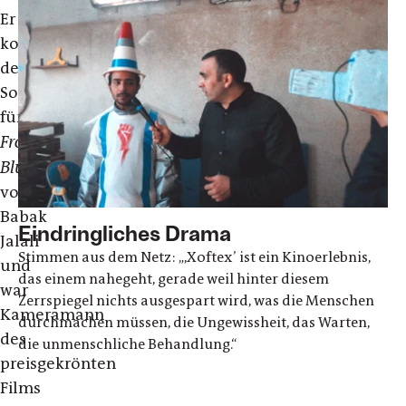
Er
komponierte
den
Soundtrack
für
Frontier
Blues
von
Babak
Eindringliches Drama
Jalali
Stimmen aus dem Netz: „,Xoftex’ ist ein Kinoerlebnis,
und
das einem nahegeht, gerade weil hinter diesem
war
Zerrspiegel nichts ausgespart wird, was die Menschen
Kameramann
durchmachen müssen, die Ungewissheit, das Warten,
des
die unmenschliche Behandlung.“
preisgekrönten
Films