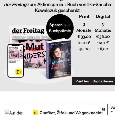
der Freitag
zum Aktionspreis + Buch von Ilko-Sascha
Kowalczuk geschenkt!
Print
Digital
2
3
Monate:
Monate:
€ 33,00
€ 36,00
statt €
statt €
49,00
48,00
Print lesen
Digital lesen
We
1/5
»
Chefket, Žižek und Wagenknecht: