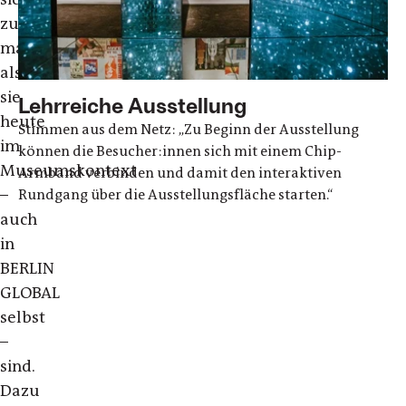
zu
machen
als
sie
Lehrreiche Ausstellung
heute
Stimmen aus dem Netz: „Zu Beginn der Ausstellung
im
können die Besucher:innen sich mit einem Chip-
Museumskontext
Armband verbinden und damit den interaktiven
–
Rundgang über die Ausstellungsfläche starten.“
auch
in
BERLIN
GLOBAL
selbst
–
sind.
Dazu