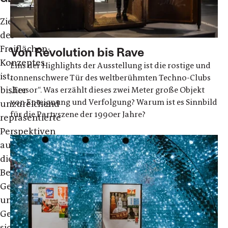
Ziel
des
Freiflächen-
Von Revolution bis Rave
Konzeptes
Eins der Highlights der Ausstellung ist die rostige und
ist,
tonnenschwere Tür des weltberühmten Techno-Clubs
bisher
„Tresor“. Was erzählt dieses zwei Meter große Objekt
von Enteignung und Verfolgung? Warum ist es Sinnbild
unzureichend
für die Partyszene der 1990er Jahre?
repräsentierte
Perspektiven
auf
die
Berliner
Geschichte
und
Gegenwart
sichtbarer