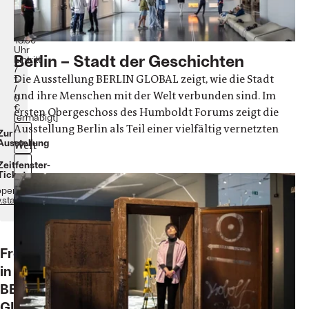
So
|
10:30
–
18:30
Uhr
Berlin – Stadt der Geschichten
Eintritt:
7
Die Ausstellung BERLIN GLOBAL zeigt, wie die Stadt
€
/
und ihre Menschen mit der Welt verbunden sind. Im
0
€
ersten Obergeschoss des Humboldt Forums zeigt die
[ermäßigt]
Ausstellung Berlin als Teil einer vielfältig vernetzten
Zur
Ausstellung
Welt
Zeitfenster-
Ticket
operation mit
w.stadtmuseum.de/
Freiflächen
in
BERLIN
GLOBAL