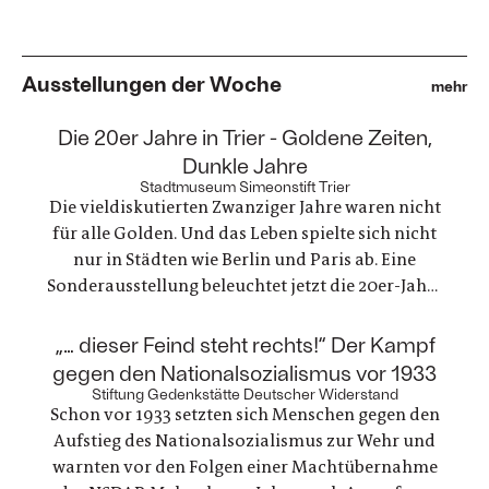
Ausstellungen der Woche
mehr
:
Die 20er Jahre in Trier - Goldene Zeiten,
Dunkle Jahre
Stadtmuseum Simeonstift Trier
Die vieldiskutierten Zwanziger Jahre waren nicht
für alle Golden. Und das Leben spielte sich nicht
nur in Städten wie Berlin und Paris ab. Eine
Sonderausstellung beleuchtet jetzt die 20er-Jahre
in Trier. Die ausgestellten Fotografien und
Gegenstände zeichnen ein einzigartiges Zeitbild
:
„… dieser Feind steht rechts!“ Der Kampf
von Alltagsleben, Architektur, Kunst, Mode und
gegen den Nationalsozialismus vor 1933
Technik
Stiftung Gedenkstätte Deutscher Widerstand
Schon vor 1933 setzten sich Menschen gegen den
Aufstieg des Nationalsozialismus zur Wehr und
warnten vor den Folgen einer Machtübernahme