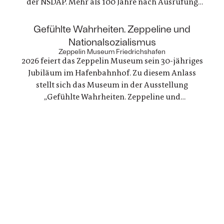
der NSDAP. Mehr als 100 Jahre nach Ausrufung
der ersten deutschen Republik erinnert die
Gedenkstätte Deutscher Widerstand an dieses
:
Gefühlte Wahrheiten. Zeppeline und
Engagement, das gleichzeitig ein Einsatz für
Nationalsozialismus
Demokratie und Menschenrechte war
Zeppelin Museum Friedrichshafen
2026 feiert das Zeppelin Museum sein 30-jähriges
Jubiläum im Hafenbahnhof. Zu diesem Anlass
stellt sich das Museum in der Ausstellung
„Gefühlte Wahrheiten. Zeppeline und
Nationalsozialismus“ seiner eigenen Geschichte
und arbeitet die Verstrickungen zwischen der
politischen Nutzung von Zeppelinen und NS-
Staat erstmals umfassend auf