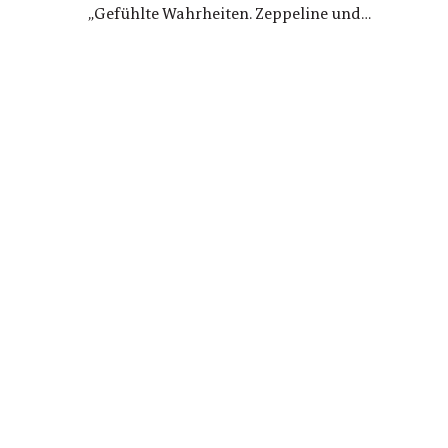
„Gefühlte Wahrheiten. Zeppeline und
Nationalsozialismus“ seiner eigenen Geschichte
und arbeitet die Verstrickungen zwischen der
politischen Nutzung von Zeppelinen und NS-
Staat erstmals umfassend auf