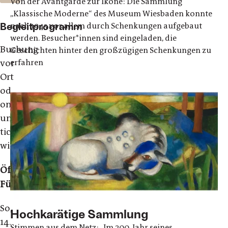
Von der Avantgarde zur Ikone: Die Sammlung
„Klassische Moderne“ des Museum Wiesbaden konnte
Begleitprogramm
nach 1945 vor allem durch Schenkungen aufgebaut
werden. Besucher*innen sind eingeladen, die
Buchung
Geschichten hinter den großzügigen Schenkungen zu
vor
erfahren
Ort
oder
online
unter:
tickets.museum-
wiesbaden.de
Öffentliche
Führungen*
So,
Hochkarätige Sammlung
14.
Stimmen aus dem Netz: „Im 200. Jahr seines