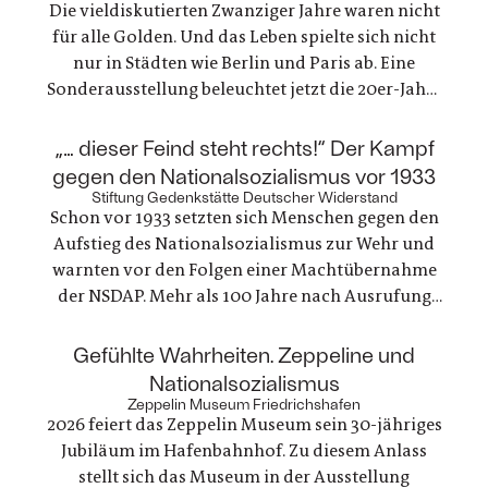
Die vieldiskutierten Zwanziger Jahre waren nicht
für alle Golden. Und das Leben spielte sich nicht
nur in Städten wie Berlin und Paris ab. Eine
Sonderausstellung beleuchtet jetzt die 20er-Jahre
in Trier. Die ausgestellten Fotografien und
Gegenstände zeichnen ein einzigartiges Zeitbild
:
„… dieser Feind steht rechts!“ Der Kampf
von Alltagsleben, Architektur, Kunst, Mode und
gegen den Nationalsozialismus vor 1933
Technik
Stiftung Gedenkstätte Deutscher Widerstand
Schon vor 1933 setzten sich Menschen gegen den
Aufstieg des Nationalsozialismus zur Wehr und
warnten vor den Folgen einer Machtübernahme
der NSDAP. Mehr als 100 Jahre nach Ausrufung
der ersten deutschen Republik erinnert die
Gedenkstätte Deutscher Widerstand an dieses
:
Gefühlte Wahrheiten. Zeppeline und
Engagement, das gleichzeitig ein Einsatz für
Nationalsozialismus
Demokratie und Menschenrechte war
Zeppelin Museum Friedrichshafen
2026 feiert das Zeppelin Museum sein 30-jähriges
Jubiläum im Hafenbahnhof. Zu diesem Anlass
stellt sich das Museum in der Ausstellung