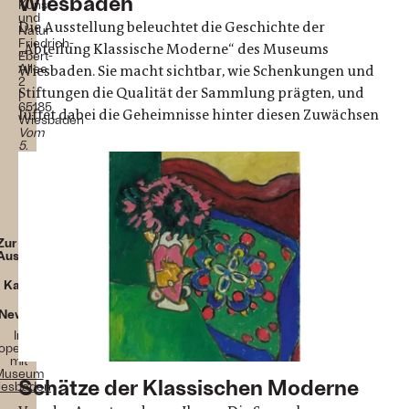
Wiesbaden
Kunst
und
Die Ausstellung beleuchtet die Geschichte der
Natur
Friedrich-
„Abteilung Klassische Moderne“ des Museums
Ebert-
Allee
Wiesbaden. Sie macht sichtbar, wie Schenkungen und
2
Stiftungen die Qualität der Sammlung prägten, und
|
65185
lüftet dabei die Geheimnisse hinter diesen Zuwächsen
Wiesbaden
Vom
5.
September
2025
bis
26.
April
2026!
Zur
Ausstellung
Kalender
Newsletter
In
operation
mit
Museum
Schätze der Klassischen Moderne
esbaden