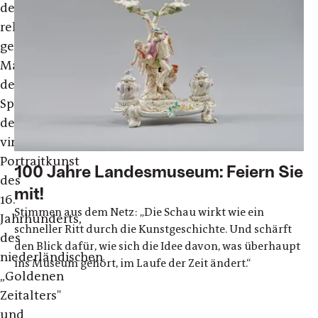
der
religiös
geprägten
Malerei
des
Spätmittelalters,
der
virtuosen
Portraitkunst
100 Jahre Landesmuseum: Feiern Sie
des
mit!
16.
Stimmen aus dem Netz: „Die Schau wirkt wie ein
Jahrhunderts,
schneller Ritt durch die Kunstgeschichte. Und schärft
des
den Blick dafür, wie sich die Idee davon, was überhaupt
niederländischen
ins Museum gehört, im Laufe der Zeit ändert.“
„Goldenen
Zeitalters"
und