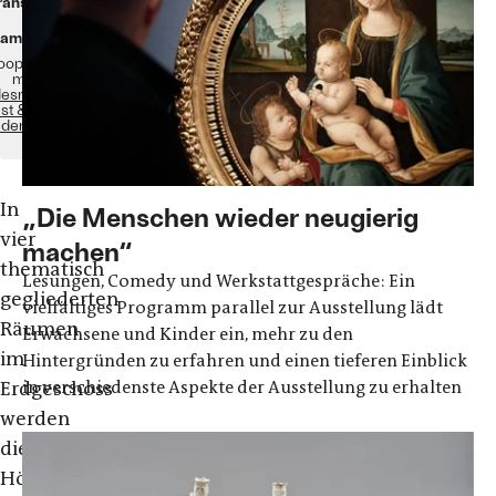
ranstaltungen
ammlungen
Kooperation
mit
desmuseum
st & Kultur
ldenburg
In
„Die Menschen wieder neugierig
vier
machen“
thematisch
Lesungen, Comedy und Werkstattgespräche: Ein
gegliederten
vielfältiges Programm parallel zur Ausstellung lädt
Räumen
Erwachsene und Kinder ein, mehr zu den
im
Hintergründen zu erfahren und einen tieferen Einblick
in verschiedenste Aspekte der Ausstellung zu erhalten
Erdgeschoss
werden
die
Höhepunkte