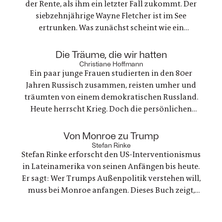
der Rente, als ihm ein letzter Fall zukommt. Der
siebzehnjährige Wayne Fletcher ist im See
ertrunken. Was zunächst scheint wie ein
gewöhnlicher Unfall, stellt sich als etwas ganz
anderes heraus. Es geht um nichts weniger als die
:
Die Träume, die wir hatten
große Frage nach Gerechtigkeit. Eine
Christiane Hoffmann
Ein paar junge Frauen studierten in den 80er
nervenaufreibende Ermittlung beginnt
Jahren Russisch zusammen, reisten umher und
träumten von einem demokratischen Russland.
Heute herrscht Krieg. Doch die persönlichen
Bande der Freundschaft bleiben, auch oder
gerade als eine der Frauen stirbt. Ein Buch über
:
Von Monroe zu Trump
Trauer und Hoffnung in deutsch-ukranisch-
Stefan Rinke
Stefan Rinke erforscht den US-Interventionismus
russischen Beziehungen
in Lateinamerika von seinen Anfängen bis heute.
Er sagt: Wer Trumps Außenpolitik verstehen will,
muss bei Monroe anfangen. Dieses Buch zeigt,
warum die Konflikte zwischen den USA und
Lateinamerika keine Randnotiz der Weltpolitik