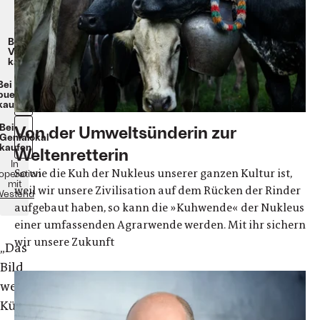
256
Seiten
24€
Beim
Verlag
kaufen
Bei
buecher.de
kaufen
Bei
Von der Umweltsünderin zur
Genialokal
kaufen
Weltenretterin
In
So wie die Kuh der Nukleus unserer ganzen Kultur ist,
operation
mit
weil wir unsere Zivilisation auf dem Rücken der Rinder
estend
aufgebaut haben, so kann die »Kuhwende« der Nukleus
einer umfassenden Agrarwende werden. Mit ihr sichern
wir unsere Zukunft
„
Das
Bild
weidender
Kühe