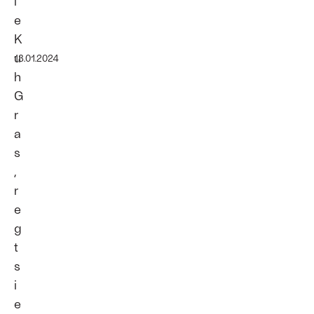
i
e
K
u
13.01.2024
h
G
r
a
s
,
r
e
g
t
s
i
e