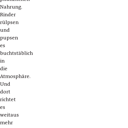
Nahrung.
Rinder
rülpsen
und
pupsen
es
buchtstäblich
in
die
Atmosphäre.
Und
dort
richtet
es
weitaus
mehr