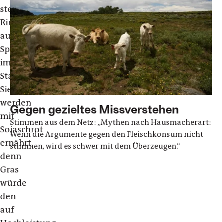
stehen
Rinder
auf
Spaltenböden
im
Stall.
Sie
werden
Gegen gezieltes Missverstehen
mit
Stimmen aus dem Netz: „Mythen nach Hausmacherart:
Sojaschrot
Wenn die Argumente gegen den Fleischkonsum nicht
ernährt,
stimmen, wird es schwer mit dem Überzeugen.“
denn
Gras
würde
den
auf