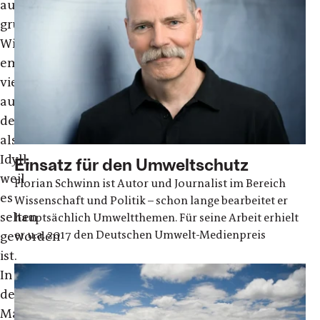
auf
grünen
Wiesen
empfinden
viele
auch
deshalb
als
Idyll,
Einsatz für den Umweltschutz
weil
Florian Schwinn ist Autor und Journalist im Bereich
es
Wissenschaft und Politik – schon lange bearbeitet er
selten
hauptsächlich Umweltthemen. Für seine Arbeit erhielt
er u.a. 2017 den Deutschen Umwelt-Medienpreis
geworden
ist.
In
der
Massentierhaltung