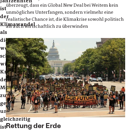
Jahrzehnten
überzeugt, dass ein Global New Deal bei Weitem kein
ist
unmögliches Unterfangen, sondern vielmehr eine
der
realistische Chance ist, die Klimakrise sowohl politisch
Klimawandel
als auch wirtschaftlich zu überwinden
als
die
womöglich
schwer­
wiegendste
Krise
der
Menschheit
zutage
getreten
und
gleichzeitig
Rettung der Erde
ist