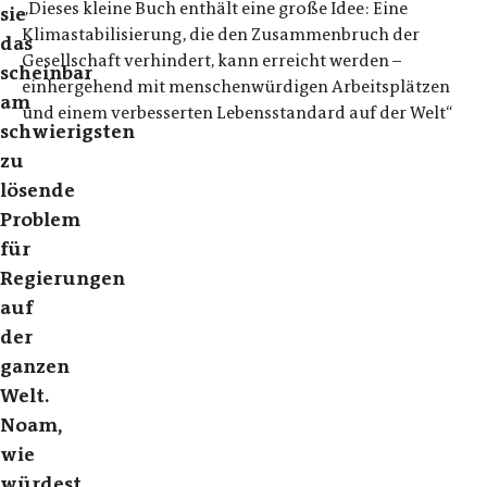
„Dieses kleine Buch enthält eine große Idee: Eine
sie
Klimastabilisierung, die den Zusammenbruch der
das
Gesellschaft verhindert, kann erreicht werden –
scheinbar
einhergehend mit menschenwürdigen Arbeitsplätzen
am
und einem verbesserten Lebensstandard auf der Welt“
schwierigsten
zu
lösende
Problem
für
Regierungen
auf
der
ganzen
Welt.
Noam,
wie
würdest