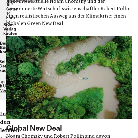
Taschenbuch
linke Intellektuelle Noam Chomsky und der
152
renommierte Wirtschaftswissenschaftler Robert Pollin
Seiten
14
einen realistischen Ausweg aus der Klimakrise: einen
Euro
globalen Green New Deal
Beim
Verlag
kaufen
Bei
Bücher.de
kaufen
Bei
Geniallokal
kaufen
In
operation
it
Unrast
Verlag
In
den
Global New Deal
letzten
Noam Chomsky und Robert Pollin sind davon