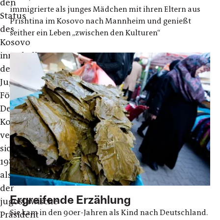
den
immigrierte als junges Mädchen mit ihren Eltern aus
Status
Prishtina im Kosovo nach Mannheim und genießt
des
seither ein Leben „zwischen den Kulturen“
Kosovo
innerhalb
der
Jugoslawischen
Föderation.
Der
Konflikt
verschärfte
sich
1989,
als
der
Ergreifende Erzählung
jugoslawische
Sie kam in den 90er-Jahren als Kind nach Deutschland.
Präsident