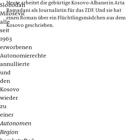
Heute arbeitet die gebürtige Kosovo-Albanerin Arta
Slobodan
Ramadani als Journalistin für das ZDF. Und sie hat
Milošević
einen Roman über ein Flüchtlingsmädchen aus dem
alle
Kosovo geschrieben.
seit
1963
erworbenen
Autonomierechte
annullierte
und
den
Kosovo
wieder
zu
einer
Autonomen
Region