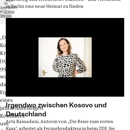
In
in Berlin eine neue Heimat zu finden
operation
it
Drava
Verlag
„Der
Kosovo-
Krieg
(1998-
99)
war
das
Ergebnis
eines
Irgendwo zwischen Kosovo und
jahrzehntelangen
Deutschland
Konfliktes
Arta Ramadani, Autorin von „Die Reise zum ersten
um
Kuss“, arbeitet als Fernsehredakteurin beim ZDF. Sie