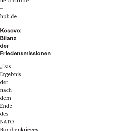
herabstufte.“
–
bpb.de
Kosovo:
Bilanz
der
Friedensmissionen
„Das
Ergebnis
der
nach
dem
Ende
des
NATO-
Bombenkrieges