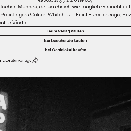
eBook: 18,99 Euro (ePUB).
nfachen Mannes, der so ehrlich wie möglich versucht aufz
Preisträgers Colson Whitehead. Er ist Familiensaga, So
es Viertel ...
Beim Verlag kaufen
Bei buecher.de kaufen
bei Genialokal kaufen
 Literaturverlage