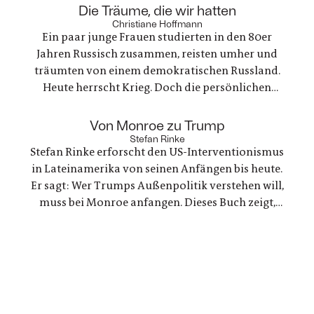
anderes heraus. Es geht um nichts weniger als die
:
Die Träume, die wir hatten
große Frage nach Gerechtigkeit. Eine
Christiane Hoffmann
Ein paar junge Frauen studierten in den 80er
nervenaufreibende Ermittlung beginnt
Jahren Russisch zusammen, reisten umher und
träumten von einem demokratischen Russland.
Heute herrscht Krieg. Doch die persönlichen
Bande der Freundschaft bleiben, auch oder
gerade als eine der Frauen stirbt. Ein Buch über
:
Von Monroe zu Trump
Trauer und Hoffnung in deutsch-ukranisch-
Stefan Rinke
Stefan Rinke erforscht den US-Interventionismus
russischen Beziehungen
in Lateinamerika von seinen Anfängen bis heute.
Er sagt: Wer Trumps Außenpolitik verstehen will,
muss bei Monroe anfangen. Dieses Buch zeigt,
warum die Konflikte zwischen den USA und
Lateinamerika keine Randnotiz der Weltpolitik
sind, sondern ein Schlüssel zum Verständnis
unserer Gegenwart