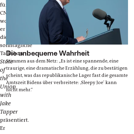
für
CNN,
wo
er
die
sonntägliche
Die unbequeme Wahrheit
Talkshow
State
Stimmen aus dem Netz: „Es ist eine spannende, eine
traurige, eine dramatische Erzählung, die zu bestätigen
of
scheint, was das republikanische Lager fast die gesamte
the
Amtszeit Bidens über verbreitete: ,Sleepy Joe’ kann
Union
nicht mehr.“
with
Jake
Tapper
präsentiert.
Er