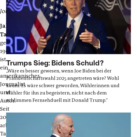
Journalist
Jake
Tapper
,
geboren
1969,
ist
Trumps Sieg: Bidens Schuld?
ein
„Wäre es besser gewesen, wenn Joe Biden bei der
amerikanischer
Präsidentschaftswahl 2025 angetreten wäre? Wohl
Journalist
kaum. Es wäre schwer geworden, Wählerinnen und
und
Wähler für ihn zu begeistern, nicht nach dem
Autor.
schlimmen Fernsehduell mit Donald Trump.“
Seit
2023
arbeitet
Tapper