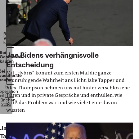
Paperback
400
Seiten
20
€
Beim
Verlag
kaufen
Bei
Joe Bidens verhängnisvolle
Genialokal
kaufen
Entscheidung
Bei
Mit „Hybris“ kommt zum ersten Mal die ganze,
buecher.de
kaufen
beunruhigende Wahrheit ans Licht. Jake Tapper und
In
Alex Thompson nehmen uns mit hinter verschlossene
operation
Türen und in private Gespräche und enthüllen, wie
mit
DTV
ünchen
groß das Problem war und wie viele Leute davon
2025
wussten
Jake
Tapper