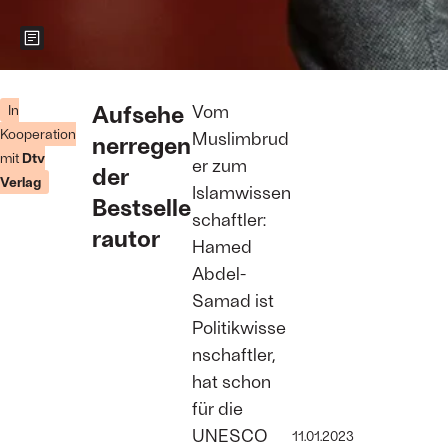
Zeigt weitere Informationen zum Bild
Der
Islamexperte
Aufsehe
Vom
In
und
Kooperation
Muslimbrud
nerregen
Bestsellerautor
mit
Dtv
Abdel
er zum
der
Hamed-
Verlag
Islamwissen
Samad
Bestselle
Foto: Christine
schaftler:
Fenzl
rautor
Hamed
Abdel-
Samad ist
Politikwisse
nschaftler,
hat schon
für die
UNESCO
11.01.2023