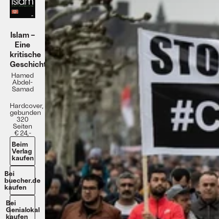
Islam –
Eine
kritische
Geschichte
Hamed
Abdel-
Samad
Hardcover,
gebunden
320
Seiten
€ 24,-
Beim
Verlag
kaufen
Bei
buecher.de
kaufen
Bei
Genialokal
kaufen