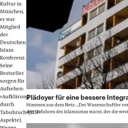
Kultur in
München,
er war
Mitglied
der
Deutschen
Islam
Konferenz.
Seine
Bestseller
sorgen für
Aufsehen:
Plädoyer für eine bessere Integr
›
Aufklärung
durch
Stimmen aus dem Netz: „Der Wissenschaftler veröf
den Gefahren des Islamismus warnt, der die west
‹
Tabubruch
(ZDF-
Aspekte).
Wegen