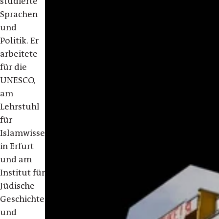
studierte
Sprachen
und
Politik. Er
arbeitete
für die
UNESCO,
am
Lehrstuhl
für
Islamwissenschaft
in Erfurt
und am
Institut für
Jüdische
Geschichte
und