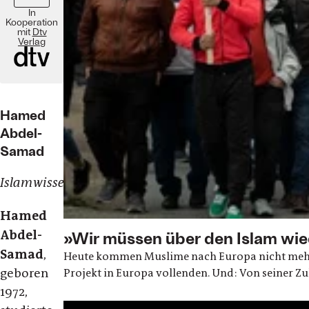
In
Kooperation
mit
Dtv
Verlag
Hamed
Abdel-
Samad
Islamwissenschaftler
Hamed
Abdel-
»Wir müssen über den Islam wie
Samad
,
Heute kommen Muslime nach Europa nicht mehr al
geboren
Projekt in Europa vollenden. Und: Von seiner Z
1972,