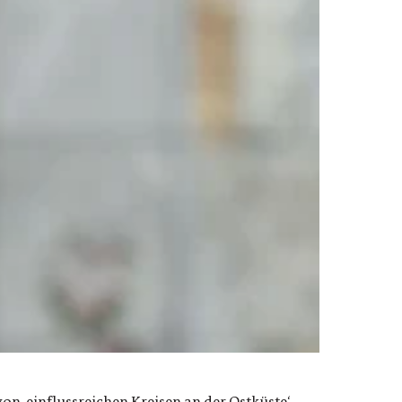
n ,einflussreichen Kreisen an der Ostküste‘ –