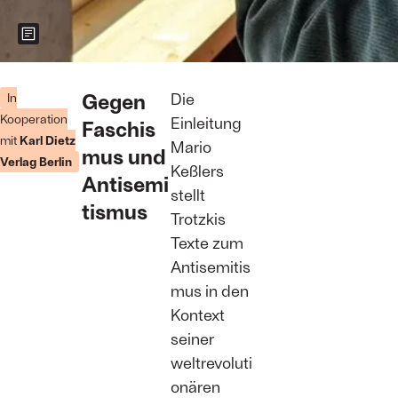
Zeigt weitere Informationen zum Bild
Herausgeber
von „Leo
Gegen
Die
In
Trotzki oder:
Kooperation
Einleitung
Faschis
Sozialismus
mit
Karl Dietz
gegen
Mario
mus und
Antisemitismus“,
Verlag Berlin
Keßlers
Mario Keßler
Antisemi
Foto: Karl
stellt
Dietz Verlag
tismus
Trotzkis
Berlin
Texte zum
Antisemitis
mus in den
Kontext
seiner
weltrevoluti
onären