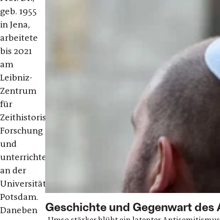
geb. 1955
in Jena,
arbeitete
bis 2021
am
Leibniz-
Zentrum
für
Zeithistorische
Forschung
und
unterrichtete
an der
Universität
Potsdam.
Geschichte und Gegenwart des 
Daneben
„Umso stärker blüht ein latenter Antisemitismus