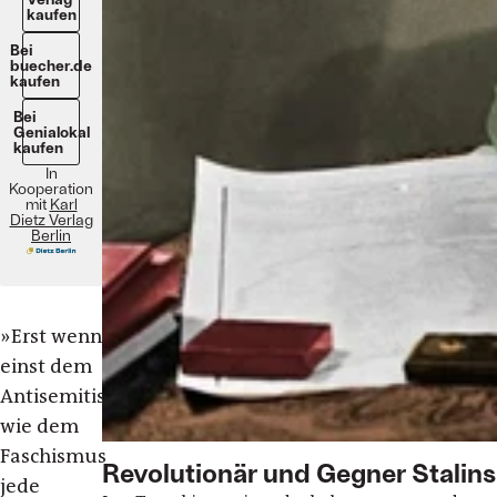
kaufen
Bei
buecher.de
kaufen
Bei
Genialokal
kaufen
In
Kooperation
mit
Karl
Dietz Verlag
Berlin
»Erst wenn
einst dem
Antisemitismus
wie dem
Faschismus
Revolutionär und Gegner Stalins
jede