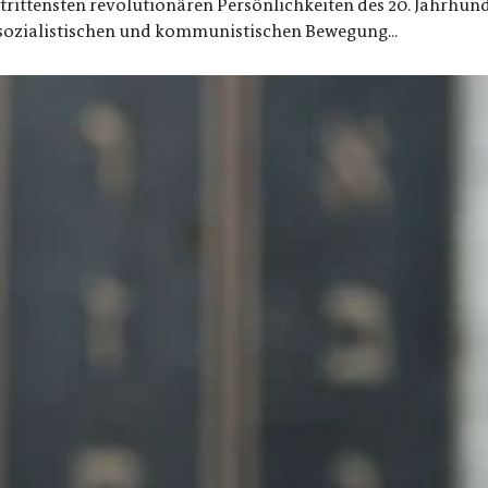
rittensten revolutionären Persönlichkeiten des 20. Jahrhunde
r sozialistischen und kommunistischen Bewegung...