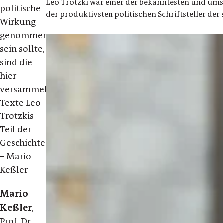
Leo Trotzki war einer der bekanntesten und umst
politische
der produktivsten politischen Schriftsteller de
Wirkung
genommen
sein sollte,
sind die
hier
versammelten
Texte Leo
Trotzkis
Teil der
Geschichte.«
– Mario
Keßler
Mario
Keßler
,
Prof. Dr.,