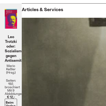
Articles & Services
Leo
Trotzki
oder:
Sozialismus
gegen
Antisemitismus
Mario
Keßler
(Hrsg.)
Seiten:
192,
broschiert
Mit 9
Abbildungen
€ 12,-
Beim
Verlag