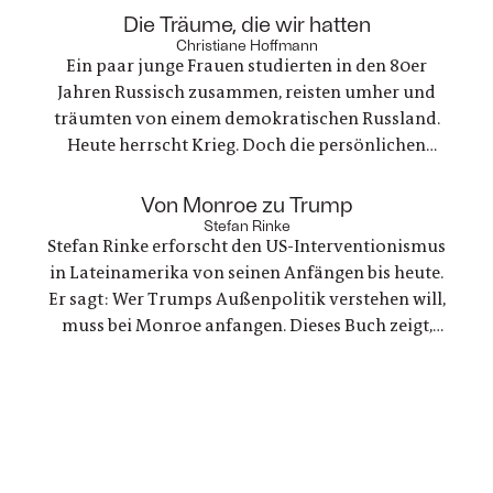
anderes heraus. Es geht um nichts weniger als die
:
Die Träume, die wir hatten
große Frage nach Gerechtigkeit. Eine
Christiane Hoffmann
Ein paar junge Frauen studierten in den 80er
nervenaufreibende Ermittlung beginnt
Jahren Russisch zusammen, reisten umher und
träumten von einem demokratischen Russland.
Heute herrscht Krieg. Doch die persönlichen
Bande der Freundschaft bleiben, auch oder
gerade als eine der Frauen stirbt. Ein Buch über
:
Von Monroe zu Trump
Trauer und Hoffnung in deutsch-ukranisch-
Stefan Rinke
Stefan Rinke erforscht den US-Interventionismus
russischen Beziehungen
in Lateinamerika von seinen Anfängen bis heute.
Er sagt: Wer Trumps Außenpolitik verstehen will,
muss bei Monroe anfangen. Dieses Buch zeigt,
warum die Konflikte zwischen den USA und
Lateinamerika keine Randnotiz der Weltpolitik
sind, sondern ein Schlüssel zum Verständnis
unserer Gegenwart