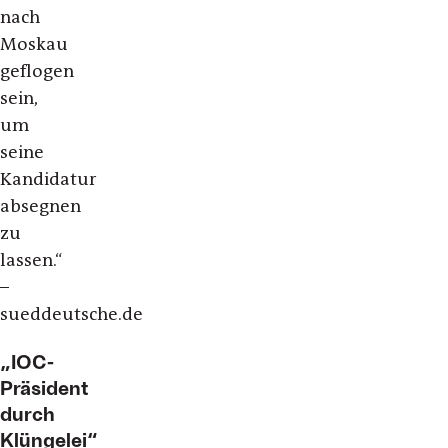
nach
Moskau
geflogen
sein,
um
seine
Kandidatur
absegnen
zu
lassen.“
–
sueddeutsche.de
„IOC-
Präsident
durch
Klüngelei“