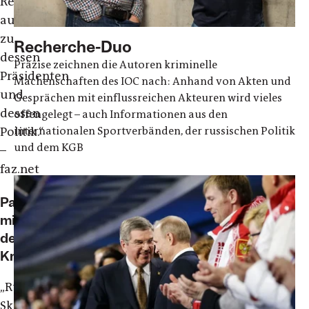
Regierung
auch
zu
Recherche-Duo
dessen
Präzise zeichnen die Autoren kriminelle
Präsidenten
Machenschaften des IOC nach: Anhand von Akten und
und
Gesprächen mit einflussreichen Akteuren wird vieles
dessen
offengelegt – auch Informationen aus den
internationalen Sportverbänden, der russischen Politik
Politik.“
und dem KGB
–
faz.net
Pakt
mit
dem
Kreml
„
Russische
Skandale