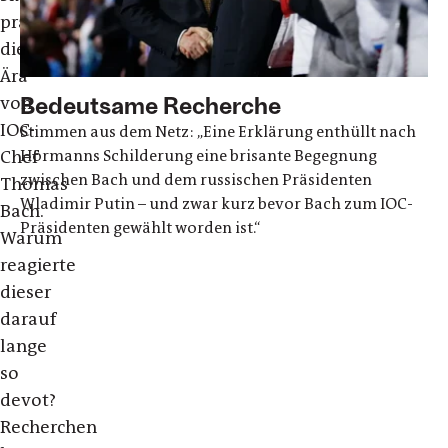
prägen
die
Ära
Bedeutsame Recherche
von
IOC-
Stimmen aus dem Netz: „Eine Erklärung enthüllt nach
Hörmanns Schilderung eine brisante Begegnung
Chef
zwischen Bach und dem russischen Präsidenten
Thomas
Wladimir Putin – und zwar kurz bevor Bach zum IOC-
Bach.
Präsidenten gewählt worden ist.“
Warum
reagierte
dieser
darauf
lange
so
devot?
Recherchen