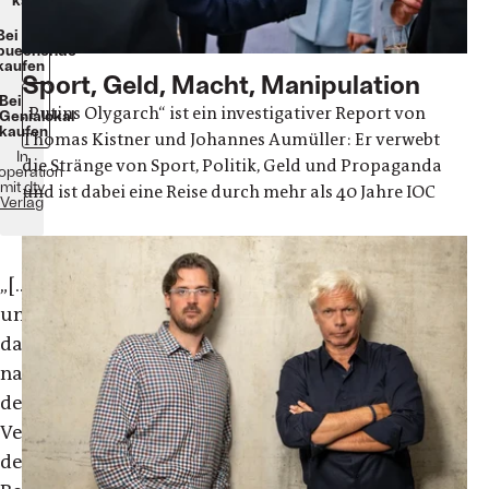
Bei
buecher.de
kaufen
Sport, Geld, Macht, Manipulation
Bei
„Putins Olygarch“ ist ein investigativer Report von
Genialokal
kaufen
Thomas Kistner und Johannes Aumüller: Er verwebt
In
die Stränge von Sport, Politik, Geld und Propaganda
operation
mit
dtv
und ist dabei eine Reise durch mehr als 40 Jahre IOC
Verlag
„[...]
und
damit
nach
dem
Verständnis
der