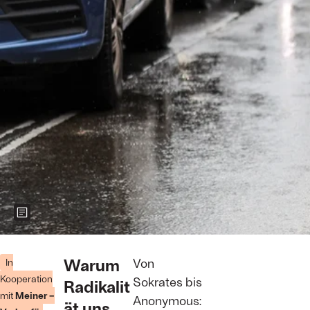
Zeigt weitere Informationen zum Bild
Aktivist*innen
der »Letzten
Warum
Von
In
Generation«
Kooperation
Sokrates bis
Radikalit
werden von
mit
Meiner –
der Straße
Anonymous:
ät uns
getragen: Der