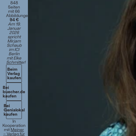
848
Seiten
mit 66
Abbildungen
94 €
Am 19.
Januar
2026
spricht
Mirjam
Schaub
im
ICI
Berlin
mit Elke
Schmitter
!
Beim
Verlag
kaufen
Bei
buecher.de
kaufen
Bei
Genialokal
kaufen
In
Kooperation
mit
Meiner
– Verlag für