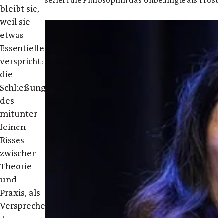
seziert die Philosophin das Unbedingte als Tros
bleibt sie,
weil sie
etwas
Essentielles
verspricht:
die
Schließung
des
mitunter
feinen
Risses
zwischen
Theorie
und
Praxis, als
Versprechen