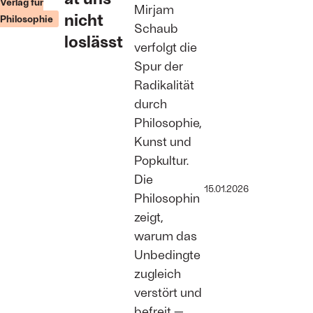
Verlag für
Mirjam
eigene Körper
nicht
Philosophie
wird zum
Schaub
Medium
loslässt
verfolgt die
radikalen
Gebrauchs
Spur der
Foto: Omer
Radikalität
Messinger/Getty
Images
durch
Philosophie,
Kunst und
Popkultur.
Die
15.01.2026
Philosophin
zeigt,
warum das
Unbedingte
zugleich
verstört und
befreit —