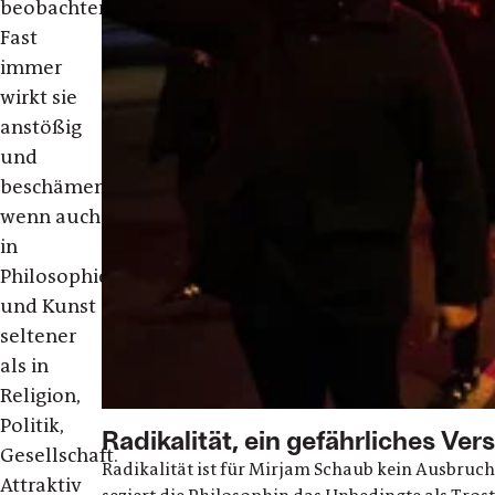
beobachten.
Fast
immer
wirkt sie
anstößig
und
beschämend,
wenn auch
in
Philosophie
und Kunst
seltener
als in
Religion,
Politik,
Radikalität, ein gefährliches Ve
Gesellschaft.
Radikalität ist für Mirjam Schaub kein Ausbruch
Attraktiv