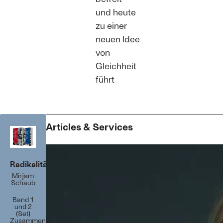
und heute
zu einer
neuen Idee
von
Gleichheit
führt
Articles & Services
Radikalität
Mirjam
Schaub
Band 1
und 2
(Set)
Zusammen