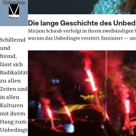
Philosophie
Die lange Geschichte des Unbed
Mirjam Schaub verfolgt in ihrem zweibändigen We
warum das Unbedingte verstört, fasziniert — und
Schillernd
und
fremd,
lässt sich
Radikalität
zu allen
Zeiten und
in allen
Kulturen
mit ihrem
Hang zum
Unbedingten