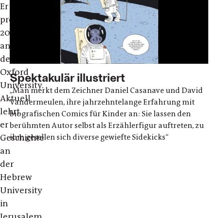
Er
promovierte
2002
an
der
Oxford
Spektakulär illustriert
University.
„Man merkt dem Zeichner Daniel Casanave und David
Aktuell
Vandermeulen, ihre jahrzehntelange Erfahrung mit
lehrt
biografischen Comics für Kinder an: Sie lassen den
er
berühmten Autor selbst als Erzählerfigur auftreten, zu
ihm gesellen sich diverse gewiefte Sidekicks“
Geschichte
an
der
Hebrew
University
in
Jerusalem