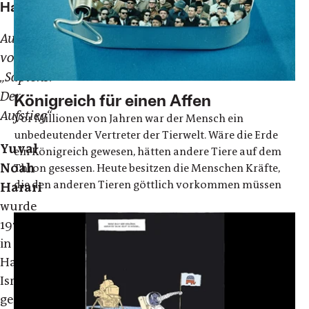
Harari
Autor
von
„Sapiens.
Der
Königreich für einen Affen
Aufstieg“
Vor Millionen von Jahren war der Mensch ein
unbedeutender Vertreter der Tierwelt. Wäre die Erde
Yuval
ein Königreich gewesen, hätten andere Tiere auf dem
Noah
Thron gesessen. Heute besitzen die Menschen Kräfte,
die den anderen Tieren göttlich vorkommen müssen
Harari
wurde
1976
in
Haifa,
Israel,
geboren.