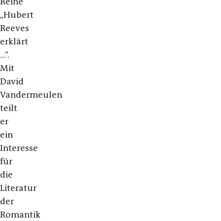
Reihe
„Hubert
Reeves
erklärt
…“.
Mit
David
Vandermeulen
teilt
er
ein
Interesse
für
die
Literatur
der
Romantik