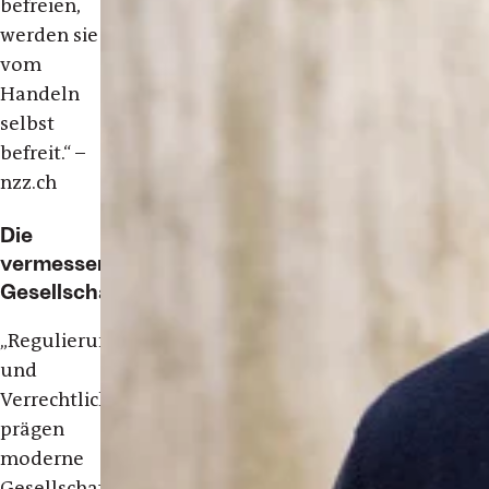
befreien,
werden sie
vom
Handeln
selbst
befreit.“ –
nzz.ch
Die
vermessene
Gesellschaft
„Regulierung
und
Verrechtlichung
prägen
moderne
Gesellschaften