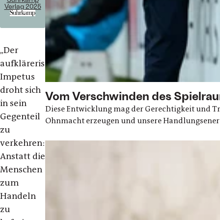
Verlag 2025
„Der
aufklärerische
Impetus
droht sich
Vom Verschwinden des Spielra
in sein
Diese Entwicklung mag der Gerechtigkeit und Tr
Gegenteil
Ohnmacht erzeugen und unsere Handlungsenergie
zu
verkehren:
Anstatt die
Menschen
zum
Handeln
zu