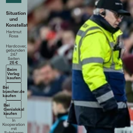
Situation
und
Konstellation
Hartmut
Rosa
Hardcover,
gebunden
247
Seiten
25 €
Beim
Verlag
kaufen
Bei
buecher.de
kaufen
Bei
Genialokal
kaufen
In
Kooperation
mit
Suhrkamp