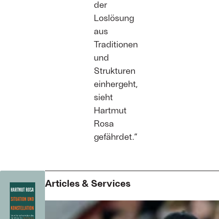
der
Loslösung
aus
Traditionen
und
Strukturen
einhergeht,
sieht
Hartmut
Rosa
gefährdet.“
Articles & Services