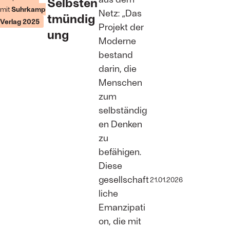
Selbsten
sehen sollen:
mit
Suhrkamp
TikTok
Netz: „Das
tmündig
entscheidet
Verlag 2025
Projekt der
in Sekunden,
ung
worauf unsere
Moderne
Aufmerksamkeit
bestand
fällt – und was
ausgeblendet
darin, die
bleibt
Menschen
Foto: Matt
Cardy/Getty
zum
Images
selbständig
en Denken
zu
befähigen.
Diese
gesellschaft
21.01.2026
liche
Emanzipati
on, die mit