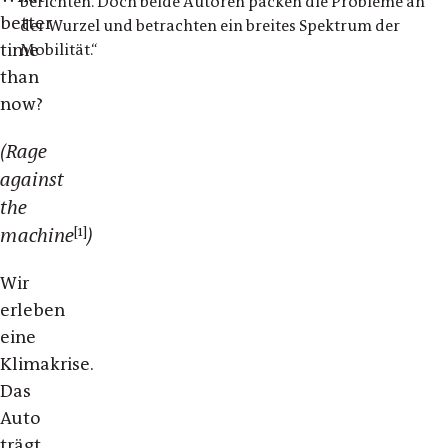
berichten. Doch beide Autoren packen die Probleme an
better
der Wurzel und betrachten ein breites Spektrum der
time
Mobilität.“
than
now?
(Rage
against
the
[1]
machine
)
Wir
erleben
eine
Klimakrise.
Das
Auto
trägt