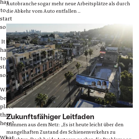
has
Autobranche sogar mehr neue Arbeitsplätze als durch
to
die Abkehr vom Auto entfallen ...
start
somewhere
It
has
to
start
sometime
What
better
place
than
Zukunftsfähiger Leitfaden
here?
Stimmen aus dem Netz: „Es ist heute leicht über den
mangelhaften Zustand des Schienenverkehrs zu
What