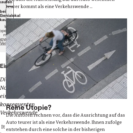
kaufen
teurer kommt als eine Verkehrswende ...
bei
Genialokal
kaufen
In
operation
mit
apyrossa
Verlag
Einleitung
Die
Notwendigkeit
einer
konsequenten
Reine Utopie?
Verkehrswende
Die Autoren rechnen vor, dass die Ausrichtung auf das
Auto teurer ist als eine Verkehrswende. Ihnen zufolge
It
entstehen durch eine solche in der bisherigen