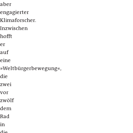
aber
engagierter
Klimaforscher.
Inzwischen
hofft
er
auf
eine
»Weltbürgerbewegung«,
die
zwei
vor
zwölf
dem
Rad
in
die