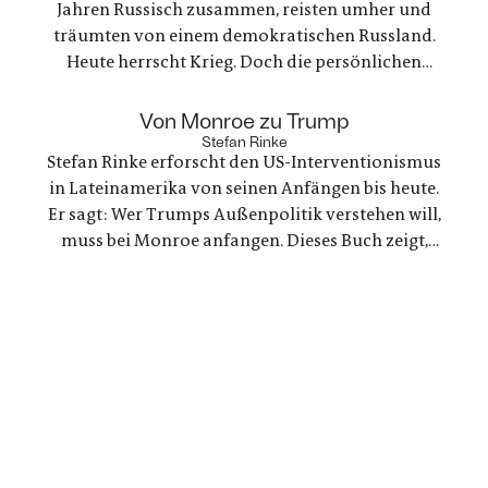
Jahren Russisch zusammen, reisten umher und
träumten von einem demokratischen Russland.
Heute herrscht Krieg. Doch die persönlichen
Bande der Freundschaft bleiben, auch oder
gerade als eine der Frauen stirbt. Ein Buch über
:
Von Monroe zu Trump
Trauer und Hoffnung in deutsch-ukranisch-
Stefan Rinke
Stefan Rinke erforscht den US-Interventionismus
russischen Beziehungen
in Lateinamerika von seinen Anfängen bis heute.
Er sagt: Wer Trumps Außenpolitik verstehen will,
muss bei Monroe anfangen. Dieses Buch zeigt,
warum die Konflikte zwischen den USA und
Lateinamerika keine Randnotiz der Weltpolitik
sind, sondern ein Schlüssel zum Verständnis
unserer Gegenwart