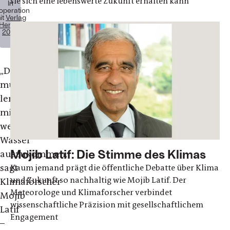
sie sich eine lebenswerte Zukunft erhalten kann
In
operation
it
Verlag
Herder
2026
„Deutschland
müsse
lernen,
mit
weniger
Wasser
Mojib Latif: Die Stimme des Klimas
auszukommen,
sagt
Kaum jemand prägt die öffentliche Debatte über Klima
und Zukunft so nachhaltig wie Mojib Latif. Der
Klimaforscher
Meteorologe und Klimaforscher verbindet
Mojib
wissenschaftliche Präzision mit gesellschaftlichem
Latif
Engagement
–