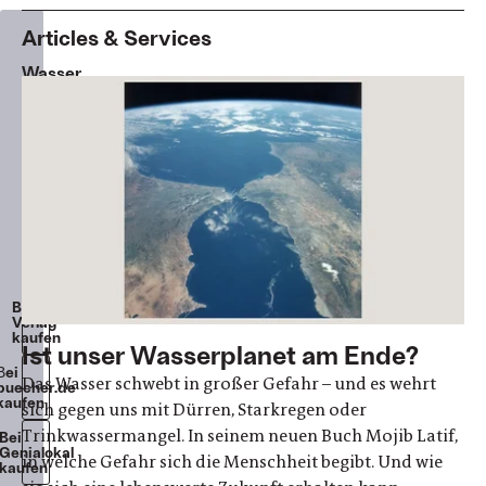
Articles & Services
Wasser
–
das
bedrohte
Element
Mojib
Latif
Klappenbroschur
240
Seiten
22€
Beim
Verlag
kaufen
Ist unser Wasserplanet am Ende?
Βei
Das Wasser schwebt in großer Gefahr – und es wehrt
buecher.de
kaufen
sich gegen uns mit Dürren, Starkregen oder
Trinkwassermangel. In seinem neuen Buch Mojib Latif,
Bei
Genialokal
in welche Gefahr sich die Menschheit begibt. Und wie
kaufen