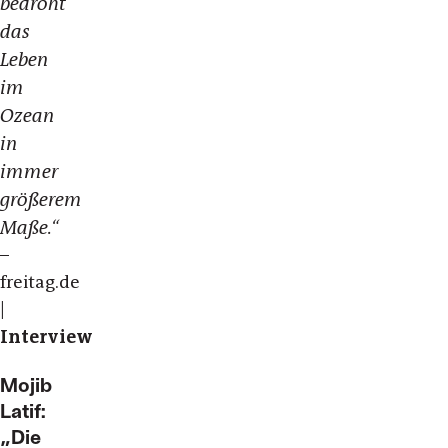
bedroht
das
Leben
im
Ozean
in
immer
größerem
Maße.“
–
freitag.de
|
Interview
Mojib
Latif:
„Die