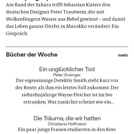
Am Rand der Sahara trifft Sebastian Kisters den
deutschen Designer Peter Trautwein, der mit
Wolkenfängern Wasser aus Nebel gewinnt – und damit
das Leben ganzer Dörfer in Marokko verändert. Ein
Gespräch
Bücher der Woche
mehr
:
Ein unglücklicher Tod
Peter Grainger
Der eigensinnige Detektiv Smith steht kurz vor
der Rente, als ihm ein letzter Fall zukommt. Der
siebzehnjährige Wayne Fletcher ist im See
ertrunken. Was zunächst scheint wie ein
gewöhnlicher Unfall, stellt sich als etwas ganz
anderes heraus. Es geht um nichts weniger als die
:
Die Träume, die wir hatten
große Frage nach Gerechtigkeit. Eine
Christiane Hoffmann
Ein paar junge Frauen studierten in den 80er
nervenaufreibende Ermittlung beginnt