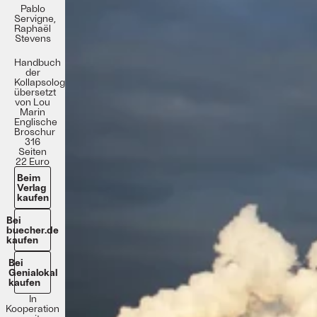
Pablo
Servigne,
Raphaël
Stevens
Handbuch
der
Kollapsologie
übersetzt
von Lou
Marin
Englische
Broschur
316
Seiten
22 Euro
Beim
Verlag
kaufen
Bei
buecher.de
kaufen
Bei
Genialokal
kaufen
In
Kooperation