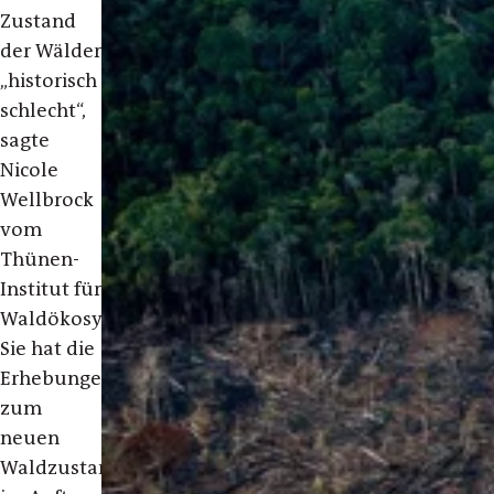
Zustand
der Wälder
„historisch
schlecht“,
sagte
Nicole
Wellbrock
vom
Thünen-
Institut für
Waldökosysteme.
Sie hat die
Erhebungen
zum
neuen
Waldzustandsbericht