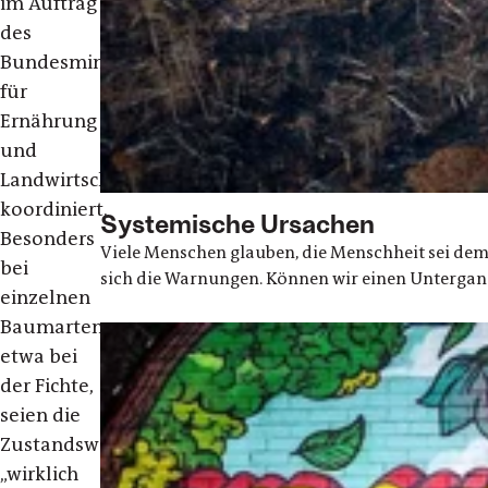
im Auftrag
des
Bundesministeriums
für
Ernährung
und
Landwirtschaft
koordiniert.
Systemische Ursachen
Besonders
Viele Menschen glauben, die Menschheit sei dem 
bei
sich die Warnungen. Können wir einen Untergan
einzelnen
Baumarten,
etwa bei
der Fichte,
seien die
Zustandswerte
„wirklich