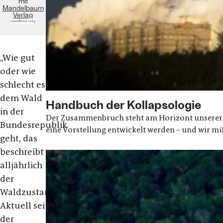
mit
Mandelbaum
Verlag
„Wie gut
oder wie
schlecht es
dem Wald
Handbuch der Kollapsologie
in der
Der Zusammenbruch steht am Horizont unserer G
Bundesrepublik
eine Vorstellung entwickelt werden – und wir m
geht, das
beschreibt
alljährlich
der
Waldzustandsbericht.
Aktuell sei
der