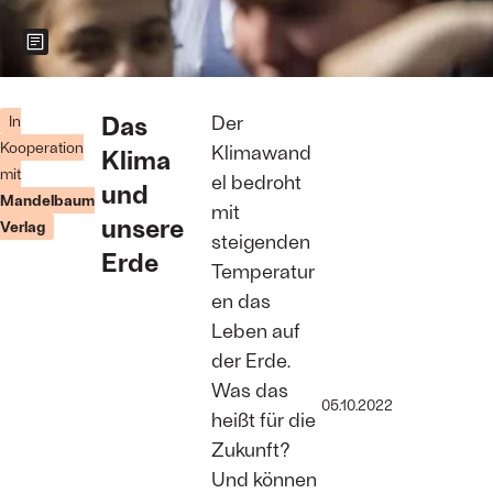
Zeigt weitere Informationen zum Bild
Foto: Thomas
Lohnes/Getty
Das
Der
In
Images
Kooperation
Klimawand
Klima
mit
el bedroht
und
Mandelbaum
mit
unsere
Verlag
steigenden
Erde
Temperatur
en das
Leben auf
der Erde.
Was das
05.10.2022
heißt für die
Zukunft?
Und können