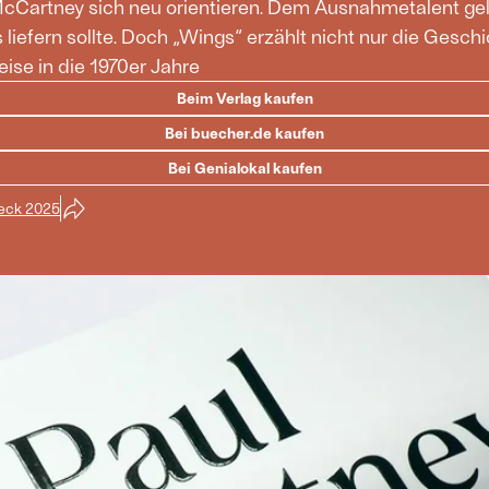
 McCartney sich neu orientieren. Dem Ausnahmetalent gel
liefern sollte. Doch „Wings“ erzählt nicht nur die Gesch
eise in die 1970er Jahre
Beim Verlag kaufen
Bei buecher.de kaufen
Bei Genialokal kaufen
Beck 2025