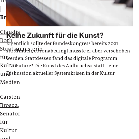
11:30
|
Eröffnung
Claudia
Keine Zukunft für die Kunst?
Roth,
Eigentlich sollte der Bundeskongress bereits 2021
Staatsministerin
stattfinden, coronabedingt musste er aber verschoben
für
werden. Stattdessen fand das digitale Programm
Kultur
»NoFuture? Die Kunst des Aufbruchs« statt – eine
Diskussion aktueller Systemkrisen in der Kultur
und
Medien
Carsten
Brosda,
Senator
für
Kultur
und