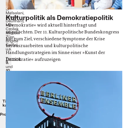
Brosda,
Aladin
El-
Mafaalani,
Kulturpolitik als Demokratiepolitik
Amelie
Deuflhard,
»Demokratie« wird aktuell hinterfragt und
Max
Czollek,
angefochten. Der 11. Kulturpolitische Bundeskongress
Michael
Zürn,
hat zum Ziel, verschiedene Symptome der Krise
Brigitte
Geißel,
herauszuarbeiten und kulturpolitische
u.a.
Handlungsstrategien im Sinne einer »Kunst der
Termine:
Demokratie« aufzuzeigen
9.
und
10.
Juni
2022
Veranstaltungsort:
Aquino
Tagungszentrum
(Berlin)
Tickets
kaufen
Programm
Blog