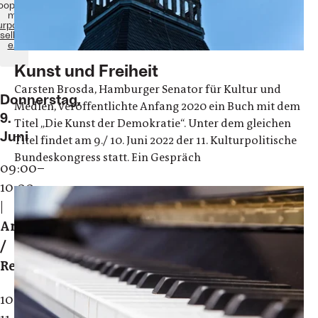
Kooperation
mit
urpolitische
sellschaft
e.V.
Kunst und Freiheit
Carsten Brosda, Hamburger Senator für Kultur und
Donnerstag,
Medien, veröffentlichte Anfang 2020 ein Buch mit dem
9.
Titel „Die Kunst der Demokratie“. Unter dem gleichen
Juni
Titel findet am 9./ 10. Juni 2022 der 11. Kulturpolitische
Bundeskongress statt. Ein Gespräch
09:00–
10:00
|
Anmeldung
/
Registrierung
10:00-