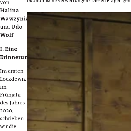
ökonomische Verwerfungen? Diesen Fragen geht 
von
Halina
Wawzyniak
Udo
und
Wolf
I. Eine
Erinnerung
Im ersten
Lockdown,
im
Frühjahr
des Jahres
2020,
schrieben
wir die