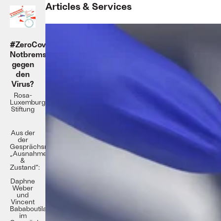
Articles & Services
#ZeroCovid:
Notbremse
gegen
den
Virus?
Rosa-
Luxemburg-
Stiftung
Aus der
der
Gesprächsreihe
„Ausnahme
&
Zustand“:
Daphne
Weber
und
Vincent
Bababoutilabo
im