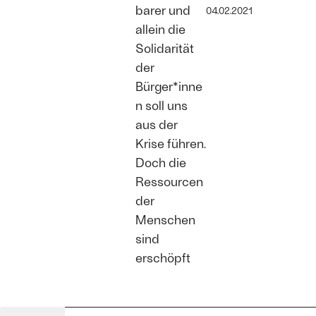
barer und
04.02.2021
allein die
Solidarität
der
Bürger*inne
n soll uns
aus der
Krise führen.
Doch die
Ressourcen
der
Menschen
sind
erschöpft