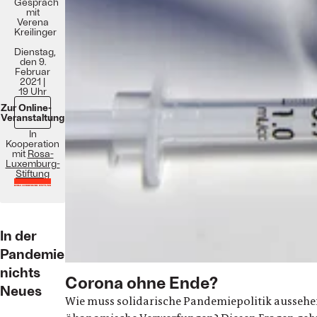
Gespräch
mit
Verena
Kreilinger
Dienstag,
den 9.
Februar
2021 |
19 Uhr
Zur Online-
Veranstaltung
In
Kooperation
mit
Rosa-
Luxemburg-
Stiftung
In der
Pandemie
nichts
Corona ohne Ende?
Neues
Wie muss solidarische Pandemiepolitik aussehe