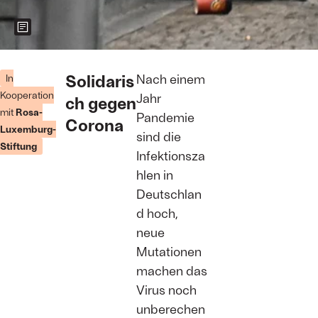
Zeigt weitere Informationen zum Bild
Foto: TOBIAS
SCHWARZ/AFP
Solidaris
Nach einem
In
via Getty
Kooperation
Jahr
ch gegen
Images
mit
Rosa-
Pandemie
Corona
Luxemburg-
sind die
Stiftung
Infektionsza
hlen in
Deutschlan
d hoch,
neue
Mutationen
machen das
Virus noch
unberechen