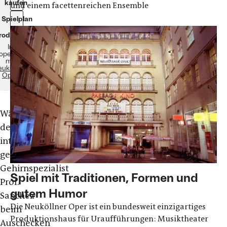
kaufen
und einem facettenreichen Ensemble
Spielplan
roduktionen
In
operation
mit
uköllner
Oper
Während
der
international
gefragte
Gehirnspezialist
Spiel mit Traditionen, Formen und
Prof.
gutem Humor
Sanchez
Die Neuköllner Oper ist ein bundesweit einzigartiges
beim
Produktionshaus für Uraufführungen: Musiktheater
Auschecken