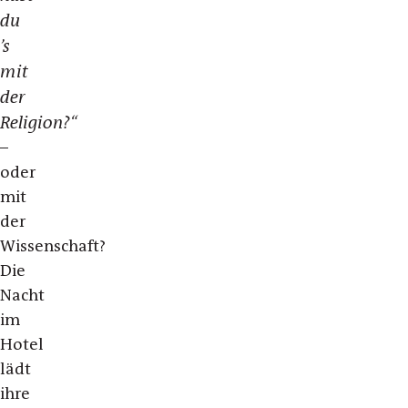
du
’s
mit
der
Religion?“
–
oder
mit
der
Wissenschaft?
Die
Nacht
im
Hotel
lädt
ihre