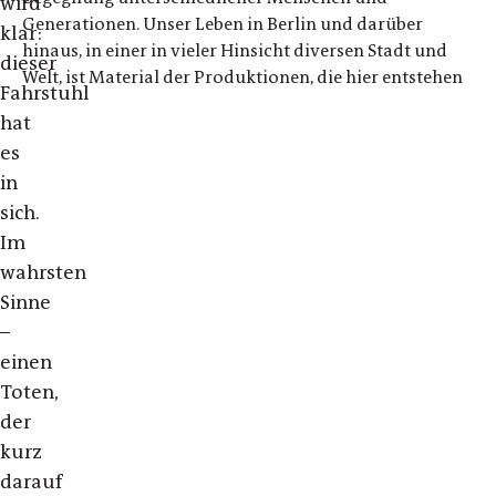
wird
Generationen. Unser Leben in Berlin und darüber
klar:
hinaus, in einer in vieler Hinsicht diversen Stadt und
dieser
Welt, ist Material der Produktionen, die hier entstehen
Fahrstuhl
hat
es
in
sich.
Im
wahrsten
Sinne
–
einen
Toten,
der
kurz
darauf