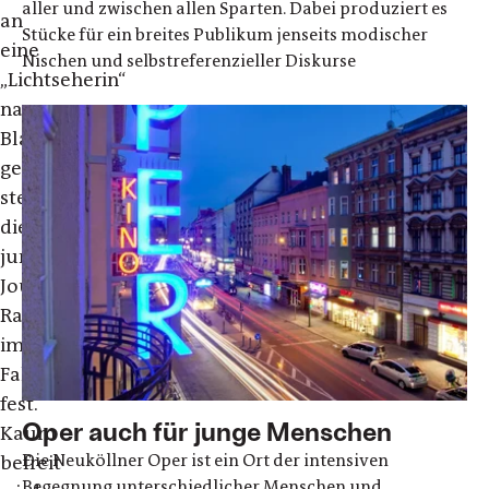
aller und zwischen allen Sparten. Dabei produziert es
an
Stücke für ein breites Publikum jenseits modischer
eine
Nischen und selbstreferenzieller Diskurse
„Lichtseherin“
namens
Blanche
gerät,
steckt
die
junge
Journalistin
Raquel
im
Fahrstuhl
fest.
Oper auch für junge Menschen
Kaum
Die Neuköllner Oper ist ein Ort der intensiven
befreit
Begegnung unterschiedlicher Menschen und