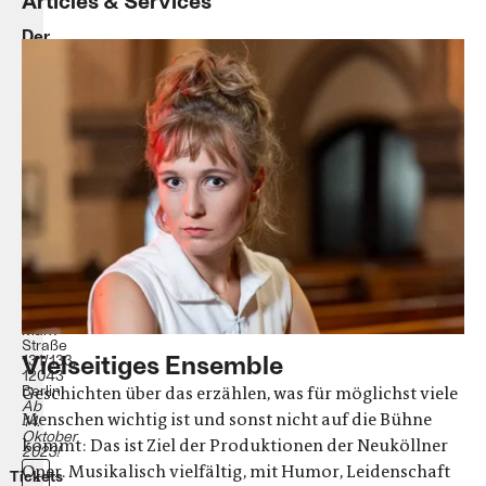
Articles & Services
Der
Teufel
im
Lift
Neuköllner
Oper
Mit
englischen
und
spanischen
Übertiteln
Veranstaltungsort:
Neuköllner
Oper
|
Karl-
Marx-
Straße
Vielseitiges Ensemble
131/133,
12043
Berlin
Geschichten über das erzählen, was für möglichst viele
Ab
Menschen wichtig ist und sonst nicht auf die Bühne
14.
Oktober
kommt: Das ist Ziel der Produktionen der Neuköllner
2023!
Oper. Musikalisch vielfältig, mit Humor, Leidenschaft
Tickets