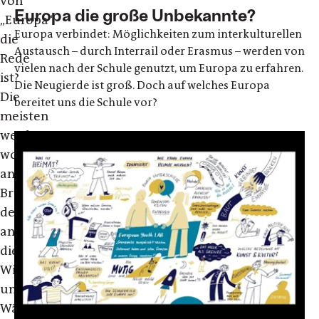
von
Europa die große Unbekannte?
„Europa“
Europa verbindet: Möglichkeiten zum interkulturellen
die
Austausch – durch Interrail oder Erasmus – werden von
Rede
vielen nach der Schule genutzt, um Europa zu erfahren.
ist?
Die Neugierde ist groß. Doch auf welches Europa
Die
bereitet uns die Schule vor?
meisten
werden
wohl
an
Brüssel
denken,
an
die
Wirtschafts-
und
Währungsunion,