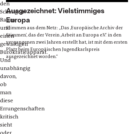
den
Ausgezeichnet: Vielstimmiges
Schengen-
Europa
Raum
und
Stimmen aus dem Netz: „Das ,Europäische Archiv der
Stimmen‘, das der Verein ,Arbeit an Europa e.V.‘ in den
einen
vergangenen zwei Jahren erstellt hat, ist mit dem ersten
gewaltigen
Platz beim Europäischen Jugendkarlspreis
Bürokratieapparat.
ausgezeichnet worden.“
Und
unabhängig
davon,
ob
man
diese
Errungenschaften
kritisch
sieht
oder