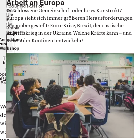
Arbeit an Europa
|
Podiumsdiskussion:
Geschlossene Gemeinschaft oder loses Konstrukt?
19.30
Uhr
Europa sieht sich immer größeren Herausforderungen
In
der
gegenübergestellt: Euro-Krise, Brexit, der russische
Urania
Berlin
Angriffskrieg in der Ukraine. Welche Kräfte kann – und
Anmeldung
muss – der Kontinent entwickeln?
zum
Workshop
Ticket
buchen
In
operation
it
Urania
Berlin
Woran
denken
wir,
wenn