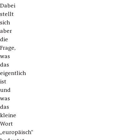
Dabei
stellt
sich
aber
die
Frage,
was
das
eigentlich
ist
und
was
das
kleine
Wort
„europäisch“