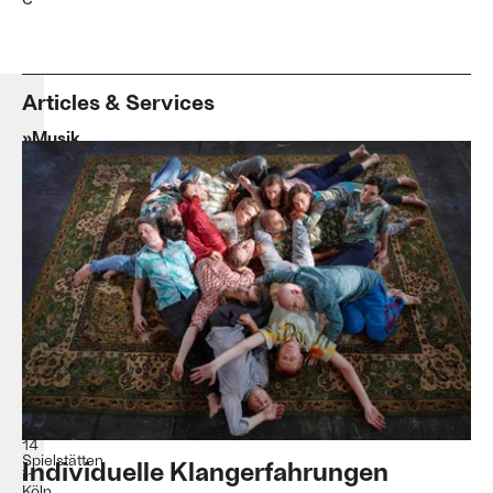
Articles & Services
»Musik
oder
Nichts«
ACHT
BRÜCKEN
|
Musik
für
Köln
Termine:
28.
April
bis
7.
Mai
2023
Veranstaltungsort:
14
Spielstätten
Individuelle Klangerfahrungen
in
Köln