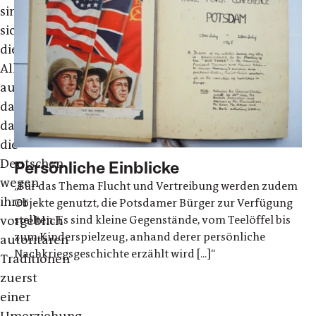
sind
sich
die
Alliierten
auch
darüber,
dass
die
Deutschen
Persönliche Einblicke
wegen
„Für das Thema Flucht und Vertreibung werden zudem
ihrer
Objekte genutzt, die Potsdamer Bürger zur Verfügung
stellten. Es sind kleine Gegenstände, vom Teelöffel bis
vorgeblich
zum Kinderspielzeug, anhand derer persönliche
autoritären
Nachkriegsgeschichte erzählt wird [...]“
Traditionen
zuerst
einer