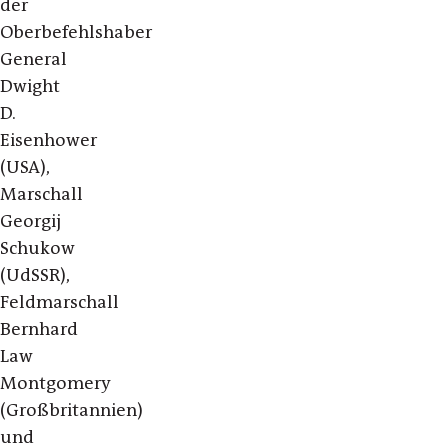
der
Oberbefehlshaber
General
Dwight
D.
Eisenhower
(USA),
Marschall
Georgij
Schukow
(UdSSR),
Feldmarschall
Bernhard
Law
Montgomery
(Großbritannien)
und