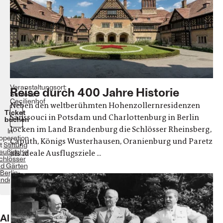
Gärten
(SPSG)
Termine:
23.
Juni
2020
bis
31.
Dezember
2020
Veranstaltungsort:
Reise durch 400 Jahre Historie
Schloss
Cecilienhof
Neben den weltberühmten Hohenzollernresidenzen
Ticket
Sanssouci in Potsdam und Charlottenburg in Berlin
buchen
locken im Land Brandenburg die Schlösser Rheinsberg,
In
operation
Caputh, Königs Wusterhausen, Oranienburg und Paretz
t
Stiftung
eußische
als ideale Ausflugsziele ...
chlösser
d Gärten
Berlin-
andenburg
Alles