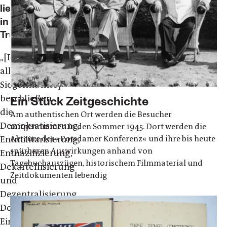
liegt
in
Trümmern
„[Die
alliierten
Siegermächte]
beschließen
Ein Stück Zeitgeschichte
die
Am authentischen Ort werden die Besucher
Demokratisierung,
mitgenommen in den Sommer 1945. Dort werden die
Akteure der »Potsdamer Konferenz« und ihre bis heute
Entmilitarisierung,
spürbaren Auswirkungen anhand von
Entnazifizierung,
Tagebuchauszügen, historischem Filmmaterial und
Dekartellisierung
Zeitdokumenten lebendig
und
Dezentralisierung
Deutschlands.
Einig