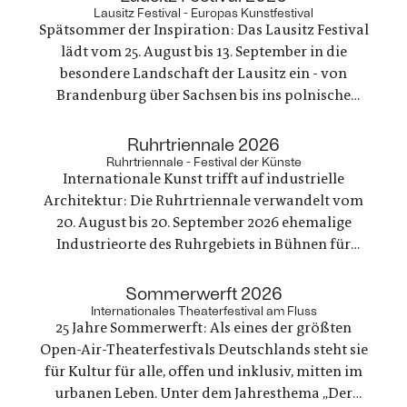
Lausitz Festival - Europas Kunstfestival
Spätsommer der Inspiration: Das Lausitz Festival
lädt vom 25. August bis 13. September in die
besondere Landschaft der Lausitz ein - von
Brandenburg über Sachsen bis ins polnische
Grenzland - präsentiert ein vielfältiges
Programm aus Theater, Musik, Literatur,
:
Ruhrtriennale 2026
Bildende Kunst sowie philosophische Debatten
Ruhrtriennale - Festival der Künste
Internationale Kunst trifft auf industrielle
und vergibt einen neuen Preis.
Architektur: Die Ruhrtriennale verwandelt vom
20. August bis 20. September 2026 ehemalige
Industrieorte des Ruhrgebiets in Bühnen für
Musiktheater, Schauspiel, Tanz, Konzert,
Performance und Diskurs. So entstehen Räume,
:
Sommerwerft 2026
die gesellschaftliche Gegenwartsfragen
Internationales Theaterfestival am Fluss
25 Jahre Sommerwerft: Als eines der größten
musikalisch und körperlich erfahrbar machen.
Open-Air-Theaterfestivals Deutschlands steht sie
für Kultur für alle, offen und inklusiv, mitten im
urbanen Leben. Unter dem Jahresthema „Der