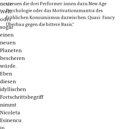
neue
streuen die drei Performer:innen dazu New Age
Psychologie oder das Motivationsmantra des
Welt
fröhlichen Konsumismus dazwischen. Quasi: Fancy
oder
Überbau gegen die bittere Basis.“
sogar
einen
neuen
Planeten
bescheren
würde.
Eben
diesen
idyllischen
Fortschrittsbegriff
nimmt
Nicoleta
Esinencu
in