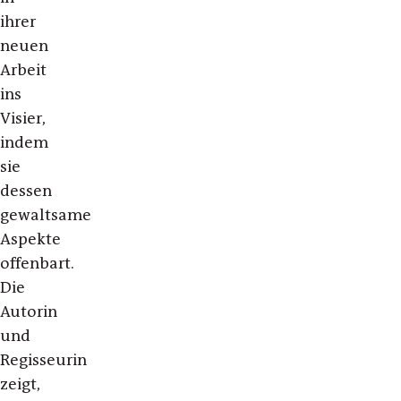
ihrer
neuen
Arbeit
ins
Visier,
indem
sie
dessen
gewaltsame
Aspekte
offenbart.
Die
Autorin
und
Regisseurin
zeigt,