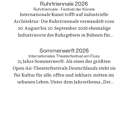
Programm aus Theater, Musik, Literatur,
:
Ruhrtriennale 2026
Bildende Kunst sowie philosophische Debatten
Ruhrtriennale - Festival der Künste
Internationale Kunst trifft auf industrielle
und vergibt einen neuen Preis.
Architektur: Die Ruhrtriennale verwandelt vom
20. August bis 20. September 2026 ehemalige
Industrieorte des Ruhrgebiets in Bühnen für
Musiktheater, Schauspiel, Tanz, Konzert,
Performance und Diskurs. So entstehen Räume,
:
Sommerwerft 2026
die gesellschaftliche Gegenwartsfragen
Internationales Theaterfestival am Fluss
25 Jahre Sommerwerft: Als eines der größten
musikalisch und körperlich erfahrbar machen.
Open-Air-Theaterfestivals Deutschlands steht sie
für Kultur für alle, offen und inklusiv, mitten im
urbanen Leben. Unter dem Jahresthema „Der
Ozean beginnt in Frankfurt" lädt sie zu 17 Tagen
Kultur am Mainufer, Herzstück ist das „Blue Lab"
rund um das Thema Wasser.