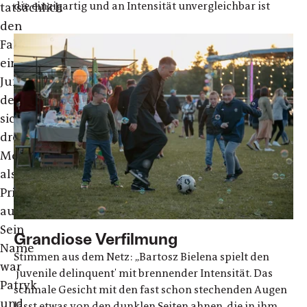
die einzigartig und an Intensität unvergleichbar ist
tatsächlich
den
Fall
eines
Jungen,
der
sich
drei
Monate
als
Priester
ausgab.
Sein
Grandiose Verfilmung
Name
Stimmen aus dem Netz: „Bartosz Bielena spielt den
war
'juvenile delinquent' mit brennender Intensität. Das
Patryk
schmale Gesicht mit den fast schon stechenden Augen
und
lässt etwas von den dunklen Seiten ahnen, die in ihm