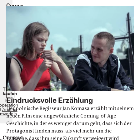
Corpus
Christi
Jan
Komasa
Spielfilm
Polen/Frankreich
2019
116
Minuten
ab
dem
3.
September
im
Kino
Tickets
kaufen
Eindrucksvolle Erzählung
In
operation
Der polnische Regisseur Jan Komasa erzählt mit seinem
t
Arsenal
lmverleih
neuen Film eine ungewöhnliche Coming-of-Age-
Geschichte, in der es weniger darum geht, dass sich der
Protagonist finden muss, als viel mehr um die
„Corpus
Tatsache, dass ihm seine Zukunft verweigert wird