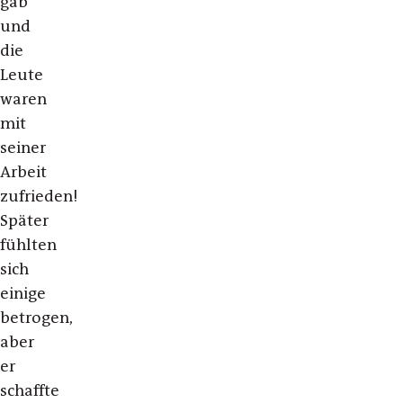
gab
und
die
Leute
waren
mit
seiner
Arbeit
zufrieden!
Später
fühlten
sich
einige
betrogen,
aber
er
schaffte