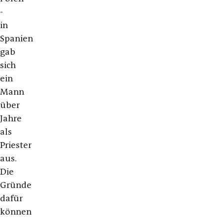
-
in
Spanien
gab
sich
ein
Mann
über
Jahre
als
Priester
aus.
Die
Gründe
dafür
können