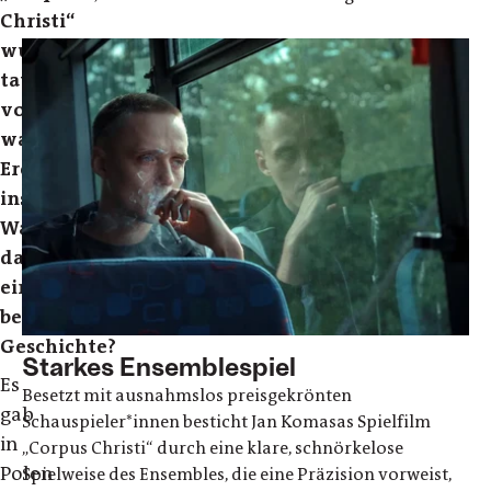
Christi“
wurde
tatsächlich
von
wahren
Ereignissen
inspiriert.
War
das
eine
bestimmte
Geschichte?
Starkes Ensemblespiel
Es
Besetzt mit ausnahmslos preisgekrönten
gab
Schauspieler*innen besticht Jan Komasas Spielfilm
in
„Corpus Christi“ durch eine klare, schnörkelose
Polen
Spielweise des Ensembles, die eine Präzision vorweist,