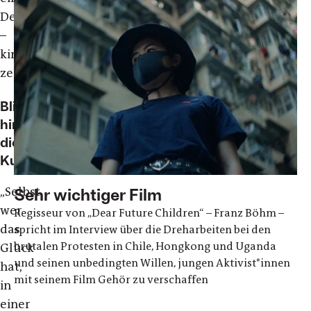
Denkmal.“
–
kino-
zeit.de
Blick
hinter
die
Kulisse
„Selbst
Sehr wichtiger Film
wer
Regisseur von „Dear Future Children“ – Franz Böhm –
das
spricht im Interview über die Dreharbeiten bei den
brutalen Protesten in Chile, Hongkong und Uganda
Glück
und seinen unbedingten Willen, jungen Aktivist*innen
hat,
mit seinem Film Gehör zu verschaffen
in
einer