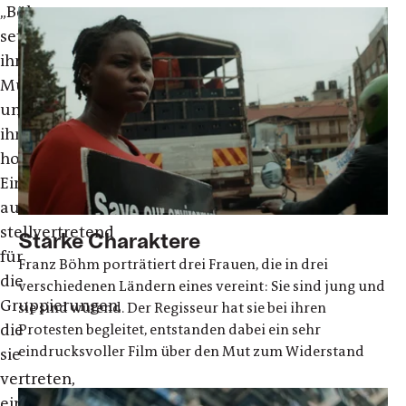
„Böhm
setzt
ihrem
Mut
und
ihrem
hohen
Einsatz,
auch
stellvertretend
Starke Charaktere
für
Franz Böhm porträtiert drei Frauen, die in drei
die
verschiedenen Ländern eines vereint: Sie sind jung und
Gruppierungen,
sie sind wütend. Der Regisseur hat sie bei ihren
die
Protesten begleitet, entstanden dabei ein sehr
eindrucksvoller Film über den Mut zum Widerstand
sie
vertreten,
ein