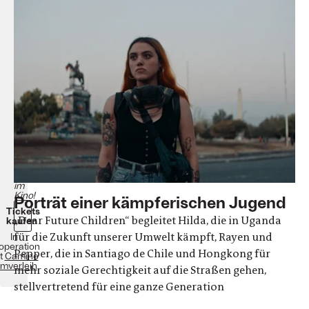
Future
Children
Franz
Böhm
Dokumentarfilm
Deutschland,
UK,
Österreich
2021
89
Minuten
Ab
dem
14.
Oktober
im
Kino!
Porträt einer kämpferischen Jugend
Tickets
„Dear Future Children“ begleitet Hilda, die in Uganda
kaufen
für die Zukunft unserer Umwelt kämpft, Rayen und
In
operation
Pepper, die in Santiago de Chile und Hongkong für
t
Camino
lmverleih
mehr soziale Gerechtigkeit auf die Straßen gehen,
stellvertretend für eine ganze Generation