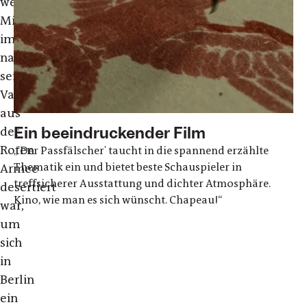
weißrussischen
Minsk
immigriert,
nachdem
sein
Vater
aus
Ein beeindruckender Film
der
Roten
„'Der Passfälscher' taucht in die spannend erzählte
Thematik ein und bietet beste Schauspieler in
Armee
treffsicherer Ausstattung und dichter Atmosphäre.
desertiert
Kino, wie man es sich wünscht. Chapeau!“
war,
um
sich
in
Berlin
ein