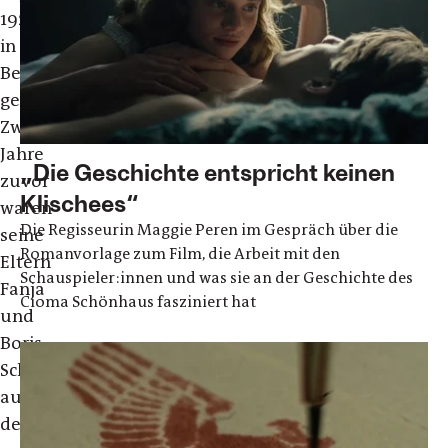
1922
in
Berlin
geboren.
Zwei
Jahre
„Die Geschichte entspricht keinen
zuvor
Klischees“
waren
Die Regisseurin Maggie Peren im Gespräch über die
seine
Romanvorlage zum Film, die Arbeit mit den
Eltern
Schauspieler:innen und was sie an der Geschichte des
Fanja
Cioma Schönhaus fasziniert hat
und
Boris
Schönhaus
aus
dem