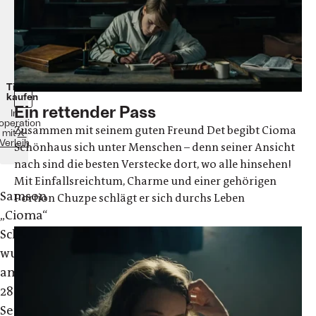
117
Minuten
ab
dem
13.
Oktober
im
Kino!
Tickets
kaufen
Ein rettender Pass
In
operation
Zusammen mit seinem guten Freund Det begibt Cioma
mit
X-
Verleih
Schönhaus sich unter Menschen – denn seiner Ansicht
nach sind die besten Verstecke dort, wo alle hinsehen!
Mit Einfallsreichtum, Charme und einer gehörigen
Samson
Portion Chuzpe schlägt er sich durchs Leben
„Cioma“
Schönhaus
wurde
am
28.
September