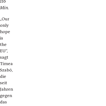
116
Min.
„Our
only
hope
is
the
EU“,
sagt
Tímea
Szabó,
die
seit
Jahren
gegen
das