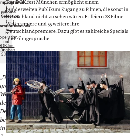
Das DOK.fest München ermöglicht einem
ilmprogramm
bundesweiten Publikum Zugang zu Filmen, die sonst in
@home
Deutschland nicht zu sehen wären. Es feiern 28 Filme
Selection
Weltpremiere und 55 weitere ihre
aroundtheclock
Deutschlandpremiere. Dazu gibt es zahlreiche Specials
In
operation
und Filmgespräche
mit
OK.fest
ünchen
2024
„Der
große
Wert
der
Demokratie
besteht
in