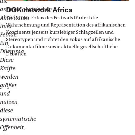
die
DOK.network Africa
antidemokratischen
Aktivitäten
Der Afrika-Fokus des Festivals fördert die
Wahrnehmung und Repräsentation des afrikanischen
ihrer
Kontinents jenseits kurzlebiger Schlagzeilen und
Feinde.
Stereotypen und richtet den Fokus auf afrikanische
Ein
Dokumentarfilme sowie aktuelle gesellschaftliche
Dilemma:
Debatten
Diese
Kräfte
werden
größer
und
nutzen
diese
systematische
Offenheit,