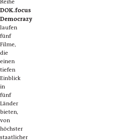
Reihe
DOK.focus
Democrazy
laufen
fünf
Filme,
die
einen
tiefen
Einblick
in
fünf
Länder
bieten,
von
höchster
staatlicher