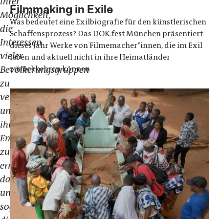
ihrer
Filmmaking in Exile
Möglichkeit,
Was bedeutet eine Exilbiografie für den künstlerischen
die
Schaffensprozess? Das DOK.fest München präsentiert
Interessen
dieses Jahr Werke von Filmemacher*innen, die im Exil
vieler
leben und aktuell nicht in ihre Heimatländer
zurückkehren können
Bevölkerungsgruppen
zu
vertreten
und
ihre
Entfaltung
zu
ermöglichen,
das
umfasst
sogar